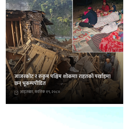
जाजरकोट र रुकुम पश्चिम शोकमाः राहतको पर्खाइमा
छन् भूकम्पपीडित
आइतबार, कात्तिक १९, २०८०