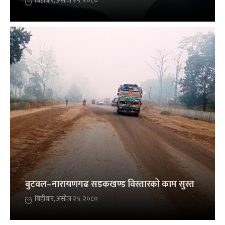
बिहीबार, असोज २५, २०८०
बुटवल–नारायणगढ सडकखण्ड विस्तारको काम सुस्त
बिहीबार, असोज २५, २०८०