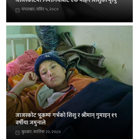
जाजरकोटमा निमोनियाबाट एक महिने शिशुको मृत्यु
मंगलबार, मंसिर ५, २०८०
जाजरकोट भूकम्पः गर्भको शिशु र श्रीमान् गुमाइन् १९
वर्षीया जमुनाले
बुधबार, कात्तिक २२, २०८०