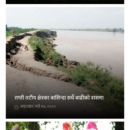
राप्ती तटीय क्षेत्रका बासिन्दा सधैँ बाढीको त्रासमा
आइतबार, भदौ १७, २०८०