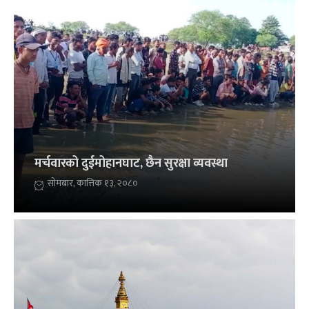
मर्चवारको दुईमोहानघाट, छैन सुरक्षा व्यवस्था
सोमबार, कात्तिक १३, २०८०