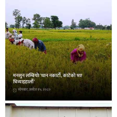
मनसुन लम्बियोः ‘धान नकाटौँ, काटेको भए
भित्र्याइहालौँ’
सोमबार, असोज १५, २०८०