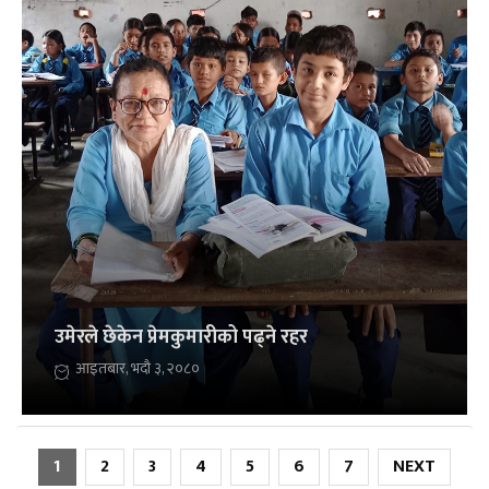
उमेरले छेकेन प्रेमकुमारीको पढ्ने रहर
आइतबार, भदौ ३, २०८०
1
2
3
4
5
6
7
NEXT