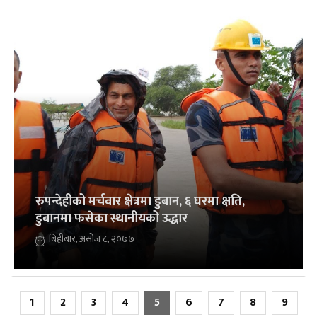
रुपन्देहीको मर्चवार क्षेत्रमा डुबान, ६ घरमा क्षति,
डुबानमा फसेका स्थानीयको उद्धार
बिहीबार, असोज ८, २०७७
1
2
3
4
5
6
7
8
9