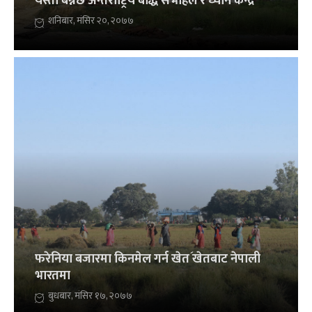
यस्तो बन्नेछ अन्तर्राष्ट्रिय बौद्ध सभाहल र ध्यान केन्द्र
शनिबार, मंसिर २०, २०७७
फरेनिया बजारमा किनमेल गर्न खेतؘ खेतबाट नेपाली
भारतमा
बुधबार, मंसिर १७, २०७७