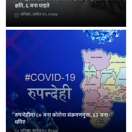
क्षति, ६ जना घाइते
शनिबार, असोज १०, २०७७
रुपन्देहीमा ८० जना कोरोना संक्रमणमुक्त, ६३ जना
थपिए
शनिबार, असोज १०, २०७७