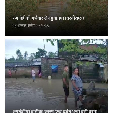
रुपन्देहीको मर्चवार क्षेत्र डुबानमा (तस्वीरहरु)
शनिबार, असोज १०, २०७७
रुपन्देहीमा बाढीका कारण एक दर्जन भन्दा बढी घरमा