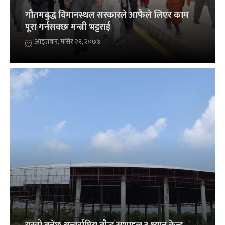
गौतमबुद्ध विमानस्थल सरकारले आफैले लिएर काम
पूरा गर्नसक्छः मन्त्री भट्टराई
आइतबार, मंसिर २१, २०७७