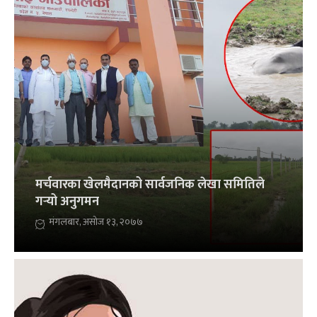
मर्चवारका खेलमैदानको सार्वजनिक लेखा समितिले
गर्‍यो अनुगमन
मंगलबार, असोज १३, २०७७