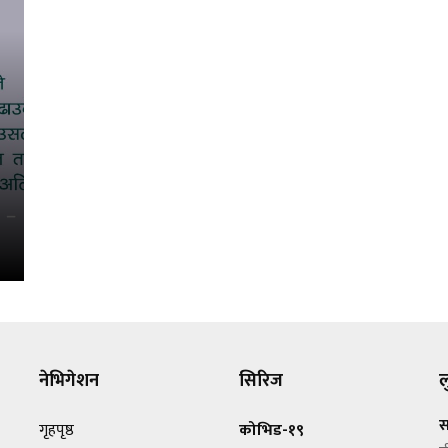
नेभिगेशन
सिरिज
ल
स
गृहपृष्ठ
कोभिड-१९