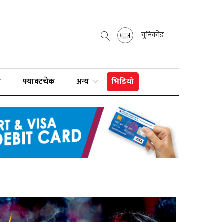
युनिकोड
ा
फ्याक्टचेक
अन्य
भिडियो