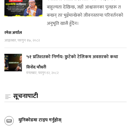
बाहुल्यता देखिन्छ, जहाँ आश्वासनका पुलहरू त
बन्छन् तर भुइँमान्छेको जीवनस्तरमा परिवर्तनको
अनुभूति खासै हुँदैन।
रमेश अर्याल
आइतबार, फागुन १७, २०८२
५१ प्रतिशतको निर्णय: छुटेको टेलिकम अवसरको कथा
विनोद चौधरी
मंगलबार, फागुन १२, २०८२
सूचनापाटी
युनिकोडमा टाइप गर्नुहोस्