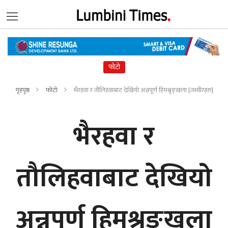
फोटो
गृहपृष्ठ
फोटो
भैरहवा र तौलिहवाबाट देखियो अन्नपूर्ण हिमश्रृङ्खला [तस्वीरहरु]
भैरहवा र
तौलिहवाबाट देखियो
अन्नपूर्ण हिमश्रृङ्खला