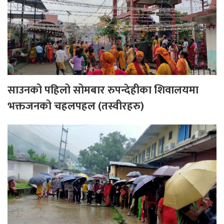
साउनको पहिलो सोमबार रुपन्देहीका शिवालयमा
भक्तजनको चहलपहल (तस्वीरहरु)