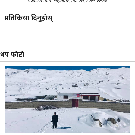
प्रकाशित मिति: आइतबार, भदौ २७, २०७८,११:४४
प्रतिक्रिया दिनुहोस्
थप फोटो