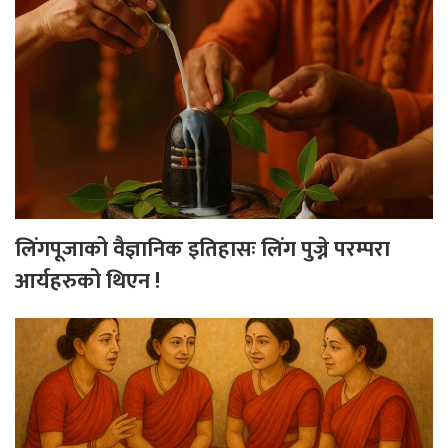
लिंगपूजाको वैज्ञानिक इतिहासः लिंग पुज्ने परम्परा
आर्यहरुको थिएन !