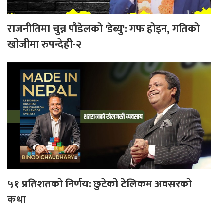
राजनीतिमा चुन्न पौडेलको 'डेब्यु': गफ होइन, गतिको
खोजीमा रुपन्देही-२
५१ प्रतिशतको निर्णय: छुटेको टेलिकम अवसरको
कथा