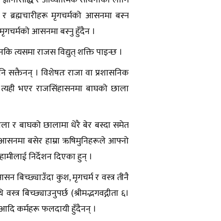
 । ज्ञानसिद्धि र आध्यात्मिक साधनाका लागि
हरू र ब्रह्मचारीहरू मृगचर्मको आसनमा बस्न
स्थी मृगचर्मको आसनमा बस्नु हुँदैन ।
 त्यसमा राजस विद्युत् शक्ति पाइन्छ ।
 सक्तैनन् । विशेषतः राजा वा प्रशासनिक
 । त्यही भएर राजसिंहासनमा बाघको छाला
ाला र बाघको छालामा धेरै बेर बस्दा समेत
ो आसनमा बसेर हाम्रा ऋषिमुनिहरूले आफ्नो
न हामीलाई निर्देशन दिएका हुन् ।
सन बिच्छ्याउँदा कुश, मृगचर्म र वस्त्र तीनै
्र बिच्छ्याउनुपर्छ (श्रीमद्भगवद्गीता ६।
 आदि कर्महरू फलदायी हुँदैनन् ।