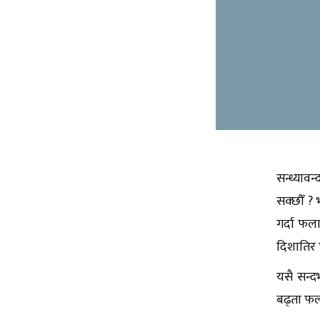
सन्ध्यावन
सक्छौँ ? 
गर्दा फला
दिशातिर फर
यसै सन्दर
बढ्ता फलदा