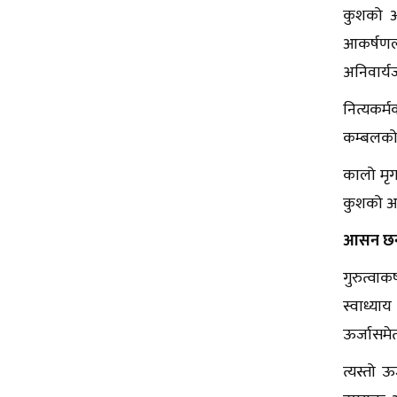
कुशको आस
आकर्षणल
अनिवार्य
नित्यकर्म
कम्बलको आ
कालो मृगच
कुशको आसन
आसन छन
गुरुत्वाक
स्वाध्याय
ऊर्जासमेत 
त्यस्तो 