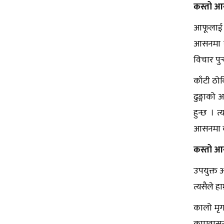
कस्तो आस
आफूलाई व
आसनमा बस
विचार पुर
काँटी ठोक
ढुङ्गाको
हुन्छ । 
आसनमा बस
कस्तो आस
उपयुक्त 
त्यसैले ह
कालो मृग