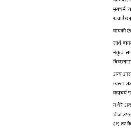
कामवासना 
मृगचर्म स
रुचाउँछन् 
बाघको छा
साथै बाघ
नेतृत्व 
बिच्छ्याउ
अन्य आसन
त्यस्ता 
ब्रह्मचर्
न धेरै अग
चीज उपलब
११) तर के