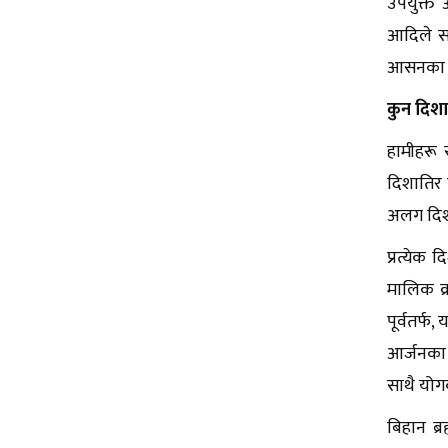
उपयुक्त
आदिले सा
आसनका रू
कुन दिशात
हामीहरू स
दिशातिर 
अलग दिशात
प्रत्येक 
मालिक क्
पूर्वतर्फ
आर्जनका स
साथै योगक
बिहान ब्र