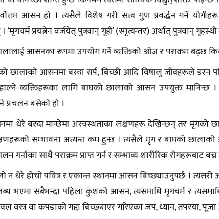
वा यौनेच्छा शान्त हुन्छ किनभने त्यसमा सात्त्विक विद्युत् शक्ति पाइन्छ
र्वोत्तम आसन हो । त्यसैले विशेष गरी सत्त्व गुण प्रवर्द्धन गर्ने योगी
। ‘मृगचर्म प्रयत्नेन वर्जयेत् पुत्रवान् गृही’ (स्मृत्यन्तर) अर्थात् पुत्रवान् गृह
लालाई आसनका रूपमा उपयोग गर्ने व्यक्तिको ओज र पराक्रम बढ्छ किनकि
को छालाको आसनमा बस्दा सर्प, बिच्छी आदि विषालु जीवहरूले डस्न पनि
सम्हाल्ने व्यक्तिहरूका लागि बाघको छालाको आसन उपयुक्त मानिन्छ
ने प्रचलन बसेको हो ।
मा धेरै बस्दा मान्छेमा अस्वस्थताका लक्षणहरू देखिन्छन् तर मृगको छ
लक्षणहरूको सम्भावना अत्यन्त कम हुन्छ । त्यसैले मृग र बाघको छालाक
य पालन गर्नाका साथै पराक्रम प्राप्त गर्न र सम्भाव्य शारीरिक रोगहरूबाट बच्
्लो न धेरै होचो पवित्र र एकान्त स्थानमा आसन बिच्छ्याउनुपर्छ । त्यसरी आ
्ध भएमा सबैभन्दा पहिला कुशको आसन, त्यसमाथि मृगचर्म र त्यसमाथि वस्त
वल वस्त्र वा कपडाको गद्दा बिच्छ्याएर गरिएका जप, ध्यान, तपस्या, पूजा