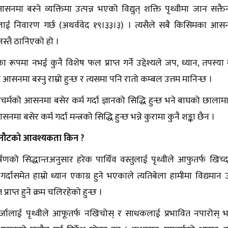
नमा बस्ने व्यक्तिमा उत्पन्न भएको विद्युत् शक्ति पृथ्वीमा जान सक्तै
ाई निवारण गर्छ (अथर्ववेद १९।३३।३) । त्यसैले सबै किसिमका आ
जस्तै ठानिएको हो ।
का रूपमा नभई कुनै विशेष फल प्राप्त गर्ने उद्देश्यले जप, ध्यान, तपस्
सनमा बस्नु राम्रो हुन्छ र त्यसमा पनि रातो कम्बल उत्तम मानिन्छ ।
र्मको आसनमा बसेर कर्म गर्दा ज्ञानको सिद्धि हुन्छ भने बाघको छालामा बसेर
मा बसेर कर्म गर्दा मन्त्रको सिद्धि हुन्छ भन्ने कुरामा कुनै शङ्का छैन ।
ौटको आवश्यकता किन ?
र्षणको सिद्धान्तअनुसार हरेक पार्थिव वस्तुलाई पृथ्वीले आफुतर्फ खिच्
 गर्दासमेत हाम्रो ध्यान एकाग्र हुने भएकाले त्यतिबेला हामीमा विद्यमा
प्राप्त हुने क्रम चलिरहेको हुन्छ ।
ऊर्जालाई पृथ्वीले आफूतर्फ नखिचोस् र साधकलाई प्रभावित नपारोस् भन