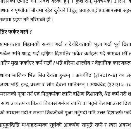
 आसनको छनौट गर्न निर्देश गरेका हुन् । कुशासन, मृगचर्मको आ
धक र पृथ्वीका बीचमा रहेर दुवैको विद्युत् प्रवाहलाई एकआपसमा सङ्
पमा ग्रहण गर्ने गरिएको हो ।
िर फर्केर बस्ने ?
ामान्यतया बिहानको सन्ध्या गर्दा र देवीदेवताको पूजा गर्दा पूर्व दिशात
फर्केर अनि श्राद्ध गर्दा दक्षिण दिशातिर फर्केर कर्महरू गर्दै आएका 
िर मुख फर्काएर कर्म गर्छौं ? भन्ने बारेमा शास्त्रीय र वैज्ञानिक कारणहर
दिशाका मालिक भिन्न भिन्न देवता हुन्छन् । अथर्ववेद (३।२७।१–४) का अनु
रमशः अग्नि, इन्द्र, वरुण र सोम देवता मानिन्छन् । अथर्ववेद (१२।३।
, यमराजको पूजा गर्न एवं पितृकर्मका लागि दक्षिण दिशातर्फ, श्रेष्ठ कर्म गरी 
ाथ उच्चतम व्यक्तित्व विकास गर्नका लागि वा पढ्ने बेलामा उत्तर दिशात
ो अभ्यास गर्दा र रातमा शिवजीको पूजा गर्नुपर्दा पनि उत्तर दिशातर्फ फर्
ह्ममुहूर्तदेखि मध्याह्नसम्मका सूर्यको आकर्षण सामुन्ने रहने र त्यस अवस्