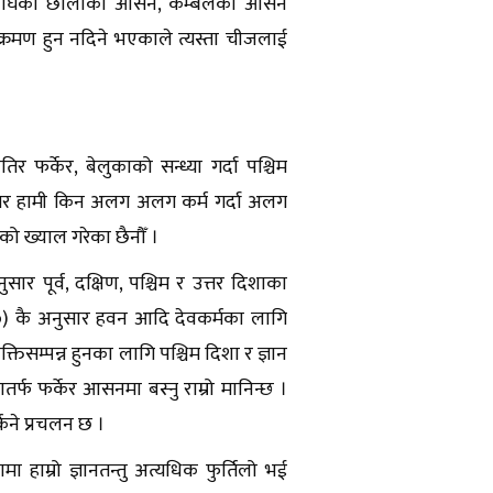
सन, बाघको छालाको आसन, कम्बलको आसन
क्रमण हुन नदिने भएकाले त्यस्ता चीजलाई
िर फर्केर, बेलुकाको सन्ध्या गर्दा पश्चिम
छौँ तर हामी किन अलग अलग कर्म गर्दा अलग
ूको ख्याल गरेका छैनौँ ।
सार पूर्व, दक्षिण, पश्चिम र उत्तर दिशाका
७–१०) कै अनुसार हवन आदि देवकर्मका लागि
शक्तिसम्पन्न हुनका लागि पश्चिम दिशा र ज्ञान
र्फ फर्केर आसनमा बस्नु राम्रो मानिन्छ ।
किने प्रचलन छ ।
थामा हाम्रो ज्ञानतन्तु अत्यधिक फुर्तिलो भई