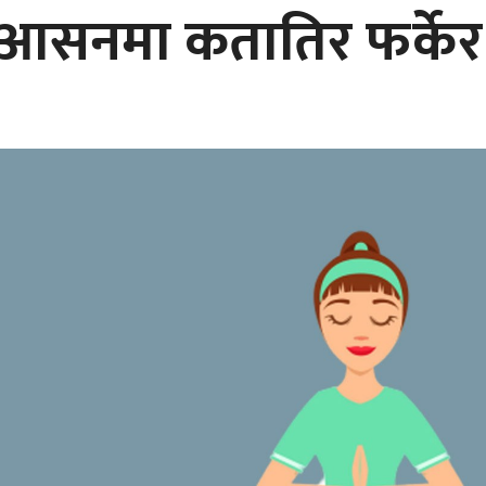
 आसनमा कतातिर फर्केर ब