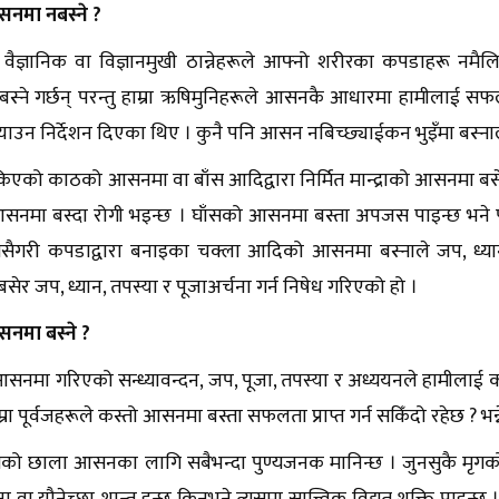
नमा नबस्ने ?
ैज्ञानिक वा विज्ञानमुखी ठान्नेहरूले आफ्नो शरीरका कपडाहरू नमैल
्ने गर्छन् परन्तु हाम्रा ऋषिमुनिहरूले आसनकै आधारमा हामीलाई सफल
्‍याउन निर्देशन दिएका थिए । कुनै पनि आसन नबिच्छ्याईकन भुइँमा बस्नाले द
िएको काठको आसनमा वा बाँस आदिद्वारा निर्मित मान्द्राको आसनमा बसेर पू
 आसनमा बस्दा रोगी भइन्छ । घाँसको आसनमा बस्ता अपजस पाइन्छ भने प
त्यसैगरी कपडाद्वारा बनाइका चक्ला आदिको आसनमा बस्नाले जप, ध्यान 
ेर जप, ध्यान, तपस्या र पूजाअर्चना गर्न निषेध गरिएको हो ।
नमा बस्ने ?
आसनमा गरिएको सन्ध्यावन्दन, जप, पूजा, तपस्या र अध्ययनले हामीलाई 
ाम्रा पूर्वजहरूले कस्तो आसनमा बस्ता सफलता प्राप्त गर्न सकिँदो रहेछ ? भन्न
को छाला आसनका लागि सबैभन्दा पुण्यजनक मानिन्छ । जुनसुकै मृगक