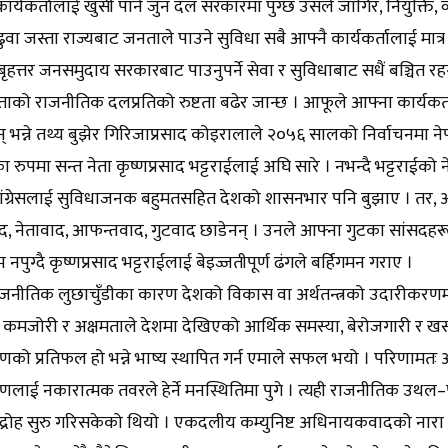
कार्यकर्तालाई खुसी पार्न जुन दल सरकारमा पुग्छ उसले जागिर, नियुक्ति, व्
ढुवा जस्ता राज्यबाट जनताले पाउने सुविधा सबै आफ्नै कार्यकर्तालाई मा
हत्तर जनसमुदाय सरकारबाट पाउनुपर्ने सेवा र सुविधाबाट सधैं बञ्चित रह
ाको राजनीतिक दलप्रतिको रुष्टता बढेर जान्छ । आफूले आफ्ना कार्यकर्त
् भन्ने तथ्य बुझेर गिरिजाप्रसाद कोइरालाले २०५६ सालको निर्वाचनमा नेपाल
 रुपमा सन्त नेता कृष्णप्रसाद भट्टराईलाई अघि सारे । नभन्दै भट्टराईको 
ांग्रेसलाई सुविधाजनक बहुमतसहित देशको शासनभार पनि बुझाए । तर,
, नेतावाद, आफन्तवाद, गुटवाद छाडेनन् । उनले आफ्ना गुटका सांसदहरू उच
 नपुग्दै कृष्णप्रसाद भट्टराईलाई बेइज्जतीपूर्ण ढंगले बर्हिगमन गराए ।
ाजनीतिक लुछाचुँडीका कारण देशको विकास वा अर्थतन्त्रको उदारीकरणमा क
को कमजोरी र अक्षमताले देशमा देखिएको आर्थिक समस्या, बेरोजगारी र 
को प्रतिफल हो भन्ने भाष्य स्थापित गर्न एमाले सफल भयो । परिणामतः
लाई नकारात्मक तवरले हेर्ने मनस्थितिमा पुगे । त्यही राजनीतिक उ
विद्रोह सुरु गरिसकेको थियो । एकदलीय कम्युनिष्ट अधिनायकवादको नारा 