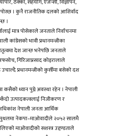
यापार, ठेक्का, सहयोग, एजेन्सी, विज्ञापन,
त्र पोस्छ । कुनै राजनीतिक दलको आशिर्वाद
न्छ ।
ालाई मात्र पोसेकाले जनताले निर्वाचनमा
ी कांग्रेसको भावी प्रधानमन्त्रीका
नेतृत्वमा देश जान्छ भनेपछि जनताले
 अफसोच, गिरिजाप्रसाद कोइरालाले
ाल्दै प्रधानमन्त्रीको कुर्सीमा बसेको दश
सैको ध्यान पुग्ने अवस्था रहेन । नेपाली
खस्कँदो उत्पादकत्वलाई निजीकरण र
 अधिकांश नेपाली जनता आर्थिक
थल–पुथलमा नेकपा–माओवादीले २०५२ सालमै
लिएको माओवादीको सशस्त्र उद्दण्डताले