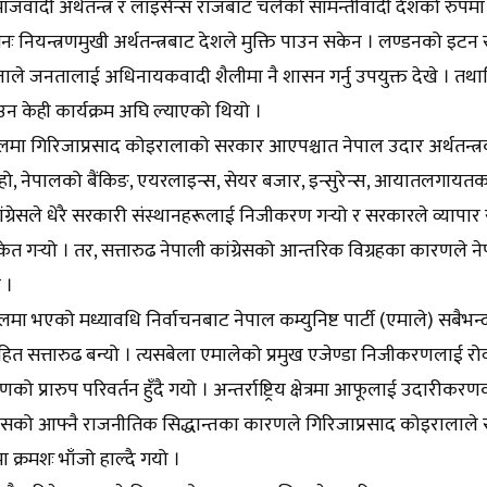
जवादी अर्थतन्त्र र लाइसेन्स राजबाट चलेको सामन्तीवादी देशको रुपमा ल
नः नियन्त्रणमुखी अर्थतन्त्रबाट देशले मुक्ति पाउन सकेन । लण्डनको इटन
जाले जनतालाई अधिनायकवादी शैलीमा नै शासन गर्नु उपयुक्त देखे । तथा
ाउन केही कार्यक्रम अघि ल्याएको थियो ।
मा गिरिजाप्रसाद कोइरालाको सरकार आएपश्चात नेपाल उदार अर्थतन्त्रक
ा हो, नेपालको बैंकिङ, एयरलाइन्स, सेयर बजार, इन्सुरेन्स, आयातलगायतक
ंग्रेसले धेरै सरकारी संस्थानहरूलाई निजीकरण गर्‍यो र सरकारले व्यापा
ंकेत गर्‍यो । तर, सत्तारुढ नेपाली कांग्रेसको आन्तरिक विग्रहका कारणल
 ।
मा भएको मध्यावधि निर्वाचनबाट नेपाल कम्युनिष्ट पार्टी (एमाले) सबैभ
त सत्तारुढ बन्यो । त्यसबेला एमालेको प्रमुख एजेण्डा निजीकरणलाई रोक
ो प्रारुप परिवर्तन हुँदै गयो । अन्तर्राष्ट्रिय क्षेत्रमा आफूलाई उदारीक
सको आफ्नै राजनीतिक सिद्धान्तका कारणले गिरिजाप्रसाद कोइरालाले
मा क्रमशः भाँजो हाल्दै गयो ।