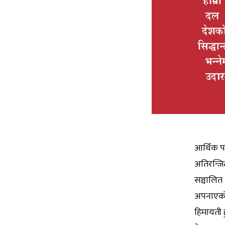
आर्थिक पत
अतिरन्जि
सञ्चालित 
अपनाएको अ
हिमायती ह