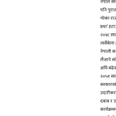
नेपाल समा
पनि पुरात
गरेका रा
प्रथा’ हट
२०४८ साल
त्यसैबेल
नेपाली का
लैजाने स
अघि बढेन
२०५१ साल
सरकारसहि
उदारीकरणक
दबाब र उ
कार्यक्रम