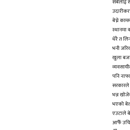
सबैलाई स
उदारीकरणल
बेच्ने का
स्थानमा क
धेरै त लि
भनी जरिव
खुला बजा
व्यवसायील
पनि नाफा 
सरकारले अ
भन्न खोजे
भएको बेल
एउटाले बे
आफैँ उचित