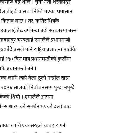
रू बन्न थाले । युवा नेता शेरबहादुर
खेलाडीहबीच सत्ता निम्ति भएका घमासान
किताब बन्छ । तर, कांग्रेसभित्रकै
 देउवालाई डेढ वर्षभन्दा बढी सरकारमा बस्न
द्रबहादुर चन्दलाई एमालेले प्रधानमन्त्री
ँदै उसले पनि राष्ट्रिय प्रजातन्त्र पार्टीकै
ई १९० दिन मात्र प्रधानमन्त्रीको कुर्सीमा
प्रधानमन्त्री बने ।
ा लागि त्यही बेला ठूलो पर्खाल खडा
५६ सालको निर्वाचनसम्म पुग्दा नपुग्दै
ुगिसकेको थियो । एमालेले आफ्ना
ी (सर्व–साधारणको समर्थन भएको दल) बाट
।
ताका लागि एक सरहले व्यवहार गर्न