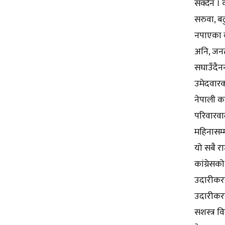
सक्दैन । 
सरुवा, ब
नपाएका बृ
अनि, जनत
सघाउँदैनन
उमेदवारका
नेपाली क
परिवारवाद
महिनासम्म
यो सबै र
कांग्रेस
उदारीकरण
उदारीकरण
सशस्त्र 