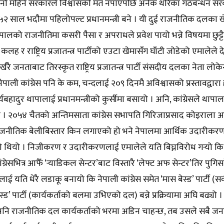
नौ महिने सरकारले विश्वासको मत नपाएपछि अनेक थरिका गठबन्धन सरकारह
५२ साल भदौमा पहिलोपल्ट प्रधानमन्त्री बने । यी दुई राजनीतिक दलका 
नेपालको राजनीतिमा कसरी पैसा र अपराधले प्रवेश पायो भन्ने विषयमा छुट्टै 
लह र राष्ट्रिय प्रजातन्त्र पार्टीको एउटा खेमासँग घाँटी जोडेको एमालेले
्खरै जनताबाट तिरस्कृत राष्ट्रिय प्रजातन्त्र पार्टी संसदीय दलका नेता लोकेन्
पाली कांग्रेस पनि के कम, चन्दलाई २०९ दिनमै अविश्वासको प्रस्तावद्वारा हटाउ
र्यबहादुर थापालाई प्रधानमन्त्रीको कुर्सीमा बसायो । अनि, कांग्रेसले थापाला
 । २०५४ चैतको अन्तिमसाता कांग्रेस सभापति गिरिजाप्रसाद कोइराला आफैँ 
ाजनीतिक बेलीबिस्तार किन लगाएको हो भने नेपालमा आर्थिक उदारीकरणक
थियो । निजीकरण र उदारीकरणलाई एमालेले यति बिघ्नविरोध गर्‍यो कि २०
ंग्रेसभित्र आफैँ ‘र्‍याडिकल सेन्टर’बाट विस्तारै ‘लेफ्ट अफ सेन्टर’तिर प
ालाई यति धेरै लडाकू बनायो कि नेपाली कांग्रेस समेत ‘मास बेस्ड’ पार्ट
ेस्ड’ पार्टी (कार्यकर्ताको बलमा उभिएको दल) बन्ने प्रक्रियामा अघि बढ्यो 
पनि राजनीतिक दल कार्यकर्ताको भरमा अडिन चाहन्छ, तब उसले सबै जन