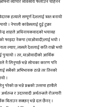
 आफ्नो व्यापार व्यवसाय फैलाउन चाहेनन
रक हत्याले सम्पूर्ण देशलाई त्रस्त बनायो
ो । नेपाली कांग्रेसलाई दुई टुक्रा
्ञानेन्द्र शाहले अधिनायकवादको भयावह
 शासनको फाइदा नेकपा (माओवादी)लाई भयो ।
यता ल्याए, त्यसले देशलाई कति राम्रो भयो
पुर्‍यायो । तर, माओवादीको आर्थिक
े नै लिनुपर्छ भन्ने सोचका कारण पनि
ाई सबैको अभिभावक ठान्ने तर तिनको
 आयो ।
रेको छ भन्ने प्रश्नको उत्तरमा हामीले
थतन्त्र र उदारवादी अर्थतन्त्रले रोजगारी
ूर्वक बिताउन सक्छन् भन्ने दल छैनन् ।