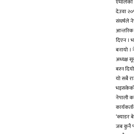
एमालेको 
देउवा २०
संघर्षले 
आन्तरिक क
दिएन । भर
बनायो । ने
अध्यक्ष सू
बस्न दियो
यो सबै र
भइसकेको 
नेपाली का
कार्यकर्त
‘क्याडर ब
जब कुनै 