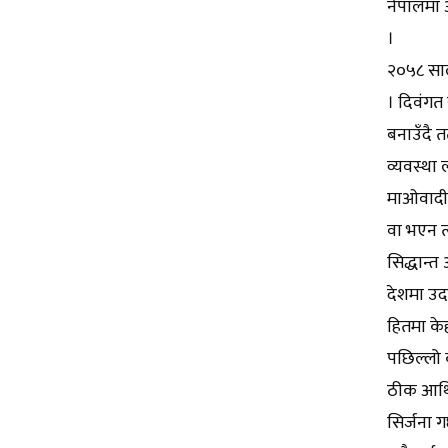
नेपालमा 
।
२०५८ साल
। दिवंगत 
बनाउँदै त
व्यवस्था
माओवादीले
वा भएन त
सिद्धान्
देशमा उद
हितमा केह
पछिल्लो क
ठीक आर्थि
सिर्जना ग