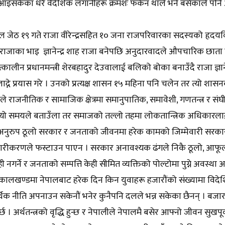
आइसकेका धेरै वैदेशिक लगानीहरू क्रमशः फर्कन थाले भने बसेकाले पनि
 जेठ १९ गते राजा वीरेन्द्रसहित १० जना राजपरिवारका सदस्यको हृदयविदा
राजाका भाइ ज्ञानेन्द्र शाह राजा बनेपछि अनुदारवादले औपचारिक छाता पाय
त्कालीन प्रधानमन्त्री शेरबहादुर देउवालाई बलिको बोका बनाउँदै राजा ज
 लाद्ने प्रयास गरे । उनको प्रत्यक्ष शासन १५ महिना पनि चलेन तर त्यो
 राजनीतिक र सामाजिक क्षेत्रमा समानुपातिक, समावेशी, गणतन्त्र र संघी
्यो समयले बताउँला तर समाजको तल्लो तहमा लोकतान्त्रिक अधिकारलाई 
त अनुरुप ठूलो सरकार र जनताको जीवनमा हरेक कामको जिम्मेवारी सरकारल
ारीकरणले फस्टाउन पाएन । सरकार अनावश्यक ढंगले निकै ठूलो, आफूल
ी नगर्ने र जनताको सम्पत्ति केही सीमित व्यक्तिको पोल्टोमा पुग्ने अवस्था
ालखण्डमा नेपालबाट हरेक दिन किन युवाहरू हजारौंको संख्यामा विदेशिनु प
क नीति अपनाउन सकेनौं भनेर कुनैपनि दलले भन्न सकेका छैनन् । बजार अर्
र्छ । अर्थतन्त्रको वृद्धि हुन्छ र नेपालीले नेपालमै बसेर आफ्नो जीवन सुखप