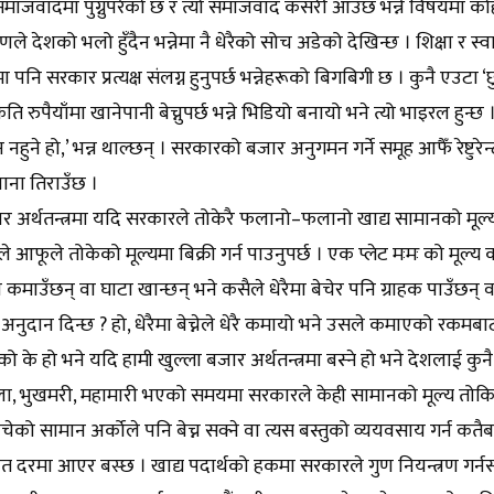
माजवादमा पुग्नुपरेको छ र त्यो समाजवाद कसरी आउँछ भन्ने विषयमा कोही
े देशको भलो हुँदैन भन्नेमा नै धेरैको सोच अडेको देखिन्छ । शिक्षा र स्व
ममा पनि सरकार प्रत्यक्ष संलग्न हुनुपर्छ भन्नेहरूको बिगबिगी छ । कुनै एउटा 
ति रुपैयाँमा खानेपानी बेच्नुपर्छ भन्ने भिडियो बनायो भने त्यो भाइरल हुन्छ
न नहुने हो,’ भन्न थाल्छन् । सरकारको बजार अनुगमन गर्ने समूह आफैँ रेष्टुर
ाना तिराउँछ ।
र अर्थतन्त्रमा यदि सरकारले तोकेरै फलानो–फलानो खाद्य सामानको मूल्
े आफूले तोकेको मूल्यमा बिक्री गर्न पाउनुपर्छ । एक प्लेट मःमः को मूल्
कमाउँछन् वा घाटा खान्छन् भने कसैले धेरैमा बेचेर पनि ग्राहक पाउँछन् वा डु
नुदान दिन्छ ? हो, धेरैमा बेच्नेले धेरै कमायो भने उसले कमाएको रकमबा
को के हो भने यदि हामी खुल्ला बजार अर्थतन्त्रमा बस्ने हो भने देशलाई कुनै
ा, भुखमरी, महामारी भएको समयमा सरकारले केही सामानको मूल्य तोकिद
चेको सामान अर्कोले पनि बेच्न सक्ने वा त्यस बस्तुको व्ययवसाय गर्न कत
 दरमा आएर बस्छ । खाद्य पदार्थको हकमा सरकारले गुण नियन्त्रण गर्नसक्छ 