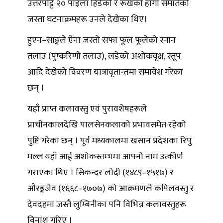
उत्तरपट्टि २० पाइला हिंडेको र रूखको हाँगा समातेको
जस्ता घटनाक्रमहरू उनले देखेका थिए।
हुएन–साङ्गले ऐंना जस्तो सफा फूल फूलेको स्नान
तलाउ (पुष्करिणी तलाउ), लडेको अशोकवृक्ष, स्तूप
आदि देखेको विवरण यात्रावृतान्तमा समावेश गरेका
छन् ।
यहाँ प्राप्त कलावस्तु एवं पुरावशेषहरूले
प्राचीनकालदेखि पालसेनकलाको प्रभावसमेत रहेको
पुष्टि गरेका छन् । पूर्व मध्यकालमा खसान प्रदेशका रिपु
मल्ल यहाँ आई अशोकस्तम्भमा आफ्नो नाम उत्कीर्ण
गराएका थिए । सिकन्दर लोदी (१४८९–१५१७) र
औरङ्गजेव (१६६८–१७०७) को आक्रमणले कपिलवस्तु र
देवदहमा जस्तै लुम्बिनीका पनि विभिन्न कलावस्तुहरू
विनाश गरिए ।