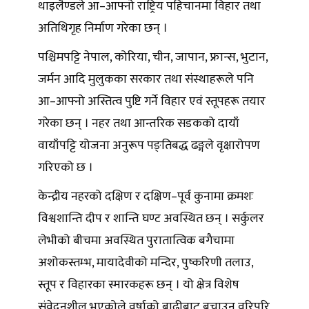
थाइलैण्डले आ–आफ्नो राष्ट्रिय पहिचानमा विहार तथा
अतिथिगृह निर्माण गरेका छन् ।
पश्चिमपट्टि नेपाल, कोरिया, चीन, जापान, फ्रान्स, भुटान,
जर्मन आदि मुलुकका सरकार तथा संस्थाहरूले पनि
आ–आफ्नो अस्तित्व पुष्टि गर्ने विहार एवं स्तूपहरू तयार
गरेका छन् । नहर तथा आन्तरिक सडकको दायाँ
वायाँपट्टि योजना अनुरूप पङ्तिबद्ध ढङ्गले वृक्षारोपण
गरिएको छ ।
केन्द्रीय नहरको दक्षिण र दक्षिण–पूर्व कुनामा क्रमशः
विश्वशान्ति दीप र शान्ति घण्ट अवस्थित छन् । सर्कुलर
लेभीको बीचमा अवस्थित पुरातात्विक बगैचामा
अशोकस्तम्भ, मायादेवीको मन्दिर, पुष्करिणी तलाउ,
स्तूप र विहारका स्मारकहरू छन् । यो क्षेत्र विशेष
संवेदनशील भएकोले वर्षाको बाढीबाट बचाउन वरिपरि