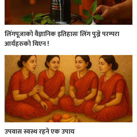
लिंगपूजाको वैज्ञानिक इतिहासः लिंग पुज्ने परम्परा
आर्यहरुको थिएन !
उपवास स्वस्थ रहने एक उपाय