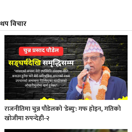
थप विचार
राजनीतिमा चुन्न पौडेलको 'डेब्यु': गफ होइन, गतिको
खोजीमा रुपन्देही-२