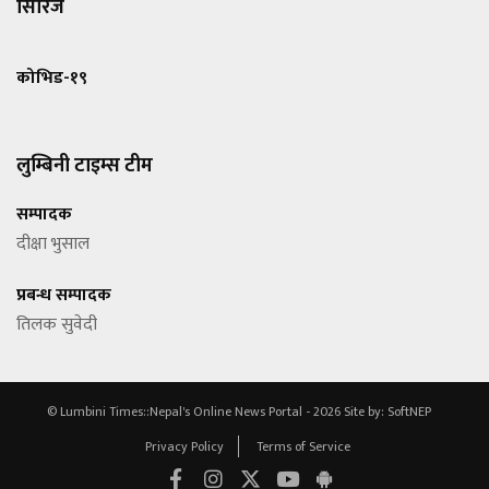
सिरिज
कोभिड-१९
लुम्बिनी टाइम्स टीम
सम्पादक
दीक्षा भुसाल
प्रबन्ध सम्पादक
तिलक सुवेदी
© Lumbini Times::Nepal's Online News Portal - 2026
Site by:
SoftNEP
Privacy Policy
Terms of Service