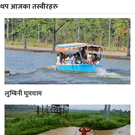
थप आजका तस्वीरहरु
लुम्बिनी घुमघाम