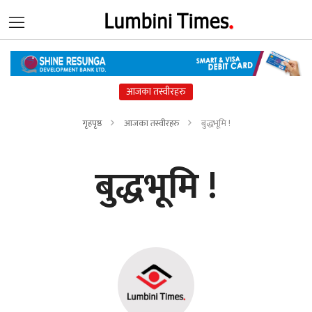
आजका तस्वीरहरु
गृहपृष्ठ
आजका तस्वीरहरु
बुद्धभूमि !
बुद्धभूमि !