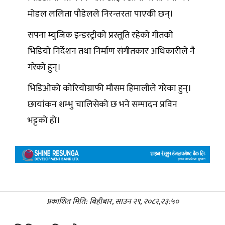
मोडल ललिता पौडेलले निरन्तरता पाएकी छन्।
सपना म्युजिक इन्डस्ट्रीकाे प्रस्तूति रहेकाे गीतकाे
भिडियाे निर्देशन तथा निर्माण संगीतकार अधिकारीले नै
गरेकाे हुन्।
भिडिओको कोरियोग्राफी मौसम हिमालीले गरेका हुन्।
छायांकन शम्भु चालिसेको छ भने सम्पादन प्रविन
भट्टको हो।
प्रकाशित मिति: बिहीबार, साउन २९, २०८२,२३:५०