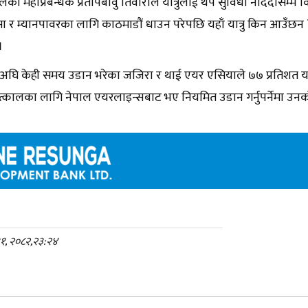
लका महाप्रबन्धक प्रतापबावु तिवारीले यात्रुलाई थप सुविधा नदिँदासम्म
सा र म्यानपावरका लागि काठमाडौं धाउन परेपछि यहाँ यात्रु किन आउँछन ?
।
घि केही समय उडान भरेका जजिरा र थाई एयर एसियाले ७७ प्रतिशत यात
्कालका लागि नेपाल एयरलाइन्सबाट भए नियमित उडान गर्नुपर्नेमा उन
३१, २०८२,२३:२४