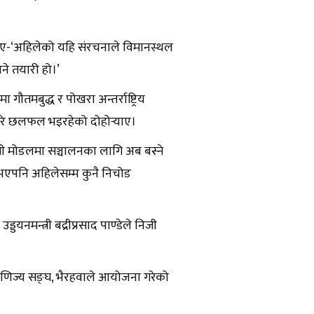
थिए-‘अहिलेको यहि संरचनाले विमानस्थल
ने तयारी हो।’
गौतमबुद्ध र पोखरा अन्तर्राष्ट्रिय
ारे छलफल भइरहेको दोहोर्‍याए।
पीपी मोडलमा सञ्चालनका लागि अब बस्ने
का भएपनि अहिलेसम्म कुनै निचोड
यनमन्त्री बद्रीप्रसाद पाण्डेले निजी
ग वाणिज्य सङ्घ, भैरहवाले आयोजना गरेको