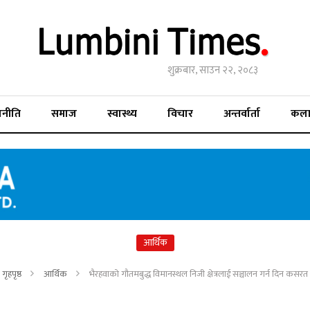
शुक्रबार, साउन २२, २०८३
जनीति
समाज
स्वास्थ्य
विचार
अन्तर्वार्ता
कल
आर्थिक
गृहपृष्ठ
आर्थिक
भैरहवाको गौतमबुद्ध विमानस्थल निजी क्षेत्रलाई सञ्चालन गर्न दिन कसरत