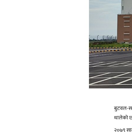
बुटवल-सर
थालेको 
२०७९ साल