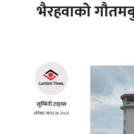
भैरहवाको गौतमबुद
लुम्बिनी टाइम्स
शनिबार, साउन ३१, २०८२