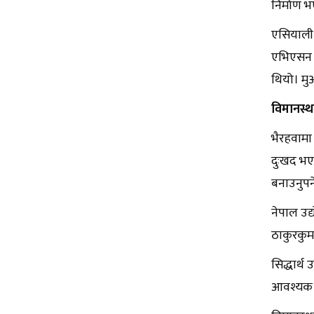
निर्माण 
एसियाली 
एभिएसन एय
थियो। मु
विमानस्
भैरहवामा
दुःखद भए
बनाउनुपर्
नेपाल उद्
ठाकुरकुमा
सिद्धार्थ
आवश्यक रह