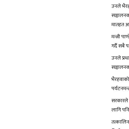
उनले भैर
सञ्चालनक
मातहत आउ
मन्त्री प
गर्दै सब
उनले प्रध
सञ्चालनक
भैरहवाको
पर्यटनमन्त
सरकारले भ
लागि पनि
तत्कालिन 