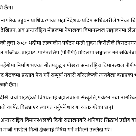
को छैन।
ि नागरिक उड्डयन प्राधिकरणका महानिर्देशक प्रदिप अधिकारीले भनेका 
े देखिएन, अब अन्तर्राष्ट्रिय मोडलमा नेपालका विमानस्थल सञ्चालनमा लैजा
ीको कुरा २०८० भदौमा तत्कालीन पर्यटन मन्त्री सुदन किराँतीले विराटनगरमा 
ल पब्लिक–प्राइभेट–पार्टनरसिप (पीपीपी) मोडलमा सञ्चालन गर्न सकिनेब
महँगोमा निर्माण भएका गौतमबुद्ध र पोखरा अन्तर्राष्ट्रिय विमानस्थल पी
िषद् बैठकमा प्रस्ताव पेस गर्ने सम्पूर्ण तयारी गरिसकेको त्यसबेला बताए
ेको छैन।
देखि चर्चा भइरहेको विषयलाई बहालवाला संस्कृति, पर्यटन तथा नागरिक उड्ड
 रातो कार्पेट बिछ्याएर स्वागत गर्नुपर्ने धारणा व्यक्त गरेका छन्।
 अन्तरराष्ट्रिय विमानस्थलको दिगो सञ्चालनबारे शनिबार सिद्धार्थ उद्यो
्त्री पाण्डेले निजी क्षेत्रलाई निषेध गर्न नमिल्ने उल्लेख गरे।