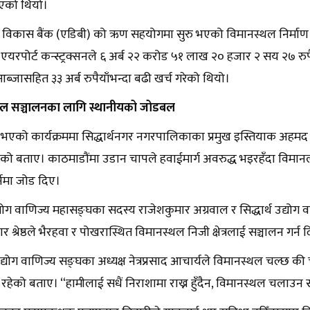
भएको थियो।
विकास बैंक (एडिबी) को ऋण सहयोगमा सुरु भएको विमानस्थल निर्माण कार
रपोर्ट कन्स्ट्रक्सनले ६ अर्ब २२ करोड ५१ लाख २० हजार २ सय २७ रुपैया
आब्जासहित ३३ अर्ब रुपैयाँभन्दा बढी खर्च गरेको थियो।
थल सञ्चालनका लागि स्थानीयको जोडबल
 भएको कार्यक्रममा सिद्धार्थनगर नगरपालिकाका प्रमुख इस्तियाक अहमद
को बताए। काठमाडौंमा उडान चापले हवाईमार्ग अवरुद्ध भइरहँदा विमान
नेमा जोड दिए।
योग वाणिज्य महासङ्घका सदस्य राजेशकुमार अग्रवाल र सिद्धार्थ उद्योग व
र श्रेष्ठले भैरहवा र पोखरास्थित विमानस्थल निजी क्षेत्रलाई सञ्चालन गर्न द
 उद्योग वाणिज्य सङ्घका अध्यक्ष नेत्रप्रसाद आचार्यले विमानस्थल चल्छ की चल्
ेको बताए। “हामीलाई सधैं निराशामा राख्न हुँदैन, विमानस्थल चलाउन सकिँ