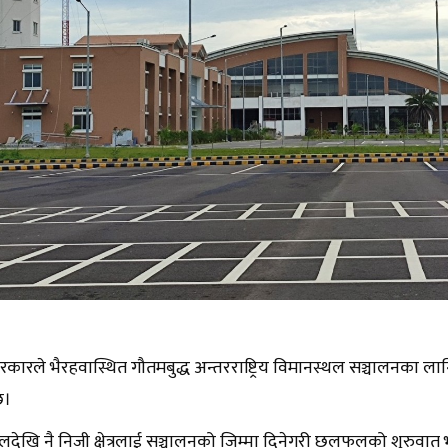
कारले भैरहवास्थित गौतमबुद्ध अन्तरराष्ट्रिय विमानस्थल सञ्चालनका लागि
छ।
देखि नै निजी क्षेत्रलाई सञ्चालनको जिम्मा दिनेगरी छलफलको शुरुवा