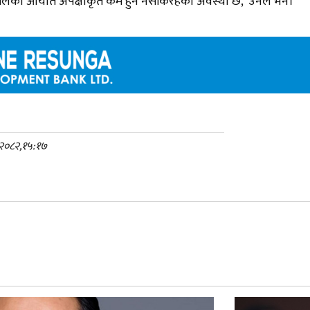
को आयात अपेक्षाकृत कम हुन नसकिरहेको अवस्था छ,’ उनले भने।
, २०८२,१५:१७