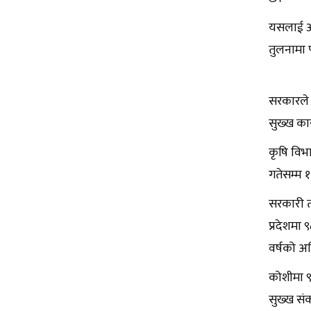
यसलाई आध
तुलनामा 
सरकारले म
सुख्ख का
कृषि विभा
गतेसम्म १
सरकारी तथ
प्रदेशमा 
वर्षको अन
कोशीमा ९४
सुख्ख संक