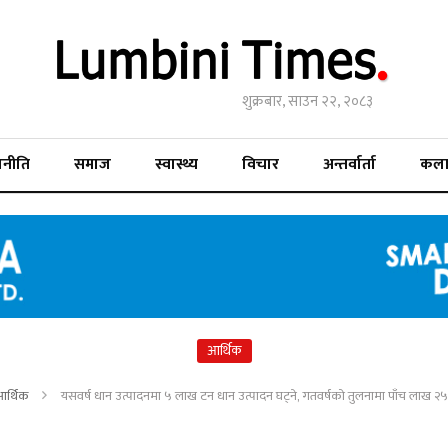
शुक्रबार, साउन २२, २०८३
जनीति
समाज
स्वास्थ्य
विचार
अन्तर्वार्ता
कल
आर्थिक
आर्थिक
यसवर्ष धान उत्पादनमा ५ लाख टन धान उत्पादन घट्ने, गतवर्षको तुलनामा पाँच लाख 