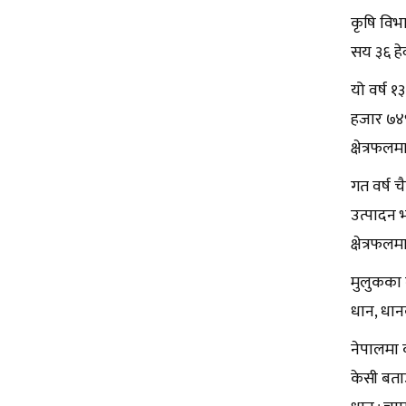
कृषि विभ
सय ३६ हे
यो वर्ष 
हजार ७४९
क्षेत्रफल
गत वर्ष च
उत्पादन 
क्षेत्रफ
मुलुकका 
धान, धान
नेपालमा 
केसी बताउ