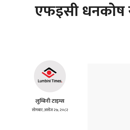
एफइसी धनकोष स
लुम्बिनी टाइम्स
सोमबार, असोज २७, २०८२