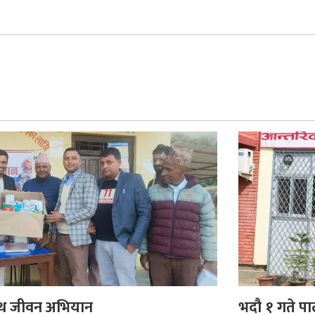
स्थ जीवन अभियान
भदौ १ गते पा