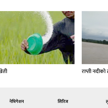
खेती
राप्ती नदीको
नेभिगेशन
सिरिज
ल