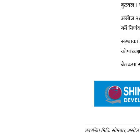
बुटवल ।
असोज २४
गर्ने नि
संस्थाका 
कोषाध्यक्
बैठकमा सं
प्रकाशित मिति: सोमबार, असोज