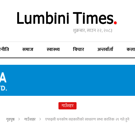
शुक्रबार, साउन २२, २०८३
जनीति
समाज
स्वास्थ्य
विचार
अन्तर्वार्ता
कल
गाउँशहर
गृहपृष्ठ
गाउँशहर
एफइसी धनकोष सहकारीको साधारण सभा कात्तिक २९ गते हुने