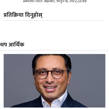
प्रकाशित मिति: बिहीबार, फागुन ७, २०८२,२३:४४
प्रतिक्रिया दिनुहोस्
थप आर्थिक