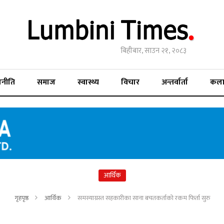
बिहीबार, साउन २१, २०८३
जनीति
समाज
स्वास्थ्य
विचार
अन्तर्वार्ता
कल
आर्थिक
गृहपृष्ठ
आर्थिक
समस्याग्रस्त सहकारीका साना बचतकर्ताको रकम फिर्ता सुरु