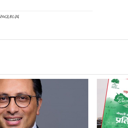
 २०८३,१८:३६