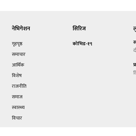
नेभिगेशन
सिरिज
ल
स
गृहपृष्ठ
कोभिड-१९
द
समाचार
प
आर्थिक
त
विशेष
राजनीति
समाज
स्वास्थ्य
विचार