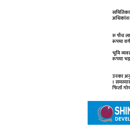
समितिका अ
अधिकांश
रु पाँच 
रूपमा वर
भूमि व्य
रूपमा भइ
उनका अनु
। समस्या
फिर्ता ग