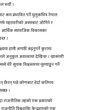
फल भयौं ।
ट कम प्रभावित पर्ने मुलुकभित्र नेपाल
ातर्फ महामारीको असरबाट जोगिने र
 छ । आर्थिक सामाजिक विकासका
िन्छ ।
यमा हामी अगाडि बढ्नुपर्ने कुरामा
मक रुपले अनुकूल अवस्थामा देखिन्छ । खासगरी
ेरै सूचक विश्वस्तरमा मूल्याङ्कन गर्ने
छैनन् भन्ने कोणबाट हेर्दा कतिपय
न सक्छ ।
जाँदा राजनीतिक तहको एक प्रकारको
राजनीति विश्वशक्ति केन्द्रहरुको एक