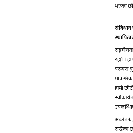
भएका छौ
संविधान 
स्थायित्
सङ्घीयताक
रह्यो । ह
परम्परा प
मात्र गरे
हामी छोट
स्वीकार्
उपलब्धि
अर्कातर्फ
राखेका छ