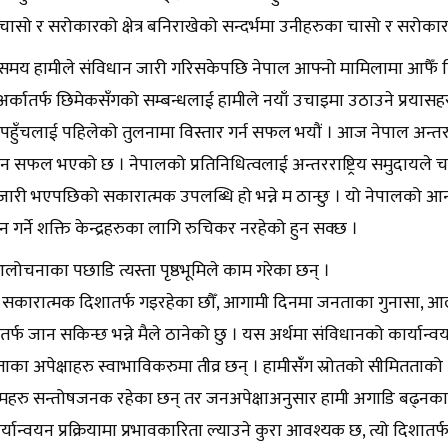
चासो र सरोकारको क्षेत्र बनिराखेको सन्दर्भमा उनीहरुका चासो र सरोकार
समय हामीले संविधान जारी गरिसकेपछि नेपाल आफ्नो मामिलामा आफैँ निर्णय
 अर्कातर्फ छिमेकसँगको सम्बन्धलाई हामीले नयाँ उचाइमा उठाउने प्रयासहरु 
हुँचलाई पहिलेको तुलनामा विस्तार गर्न सफल भयौं । आज नेपाल अन्तरराष्ट्
ुन सफल भएको छ । नेपालको प्रतिनिधित्वलाई अन्तरराष्ट्रिय समुदायले चा
जारी भएपछिको सकारात्मक उपलब्धि हो भन्ने म ठान्छु । यो नेपालको आन्त
न गर्ने शक्ति केन्द्रहरुका लागि रुचिकर नरहेको हुन सक्छ ।
आलोचनाका पछाडि त्यस्ता पृष्ठभूमिले काम गरेका छन् ।
 सकारात्मक दिशातर्फ गइरहेका छौँ, आगामी दिनमा जनताका गुनासा, आलो
र्फ जान सकिन्छ भन्ने मैले ठानेको छु । यस अर्थमा संविधानको कार्यान्
ाका अपेक्षाहरु स्वाभाविकरुमा तीव्र छन् । हामीसँंग स्रोतको सीमितताको अ
महरु सन्तोषजनक रहेका छन् तर जनअपेक्षाअनुसार हामी अगाडि बढ्नका
र्यान्वयन प्रक्रियामा प्रभावकारिता ल्याउने कुरा आवश्यक छ, त्यो दिशातर्फ