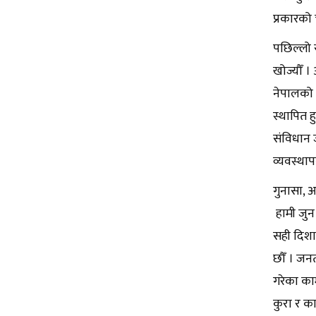
प्रकारको 
पछिल्लो 
खोज्यौँ ।
नेपालको प
स्थापित ह
संविधान 
व्यवस्थाप
गुनासा, 
हामी जुन
सही दिशात
छौँ । जनत
गरेका का
कुरा र का