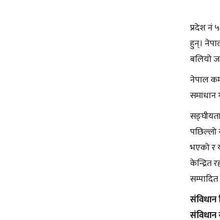
प्रदेश नं
हुन्। ने
बलियो जग
नेपाल कम्
समाधान गर
सङ्घीयता
पछिल्लो 
भएको र य
केन्द्रित
सम्पादि
संविधान 
संविधान 