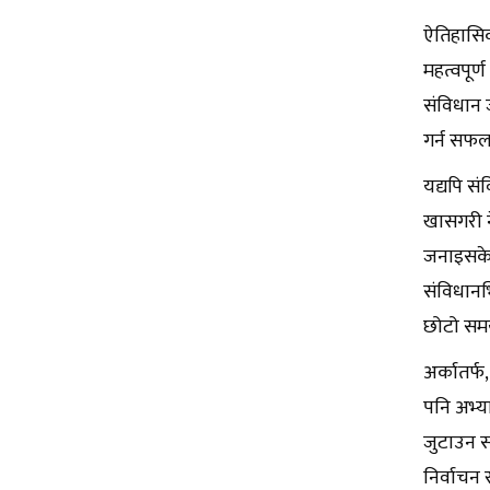
ऐतिहासिक
महत्वपूर्
संविधान 
गर्न सफल
यद्यपि स
खासगरी न
जनाइसकेप
संविधानभ
छोटो सम
अर्कातर्फ
पनि अभ्य
जुटाउन स
निर्वाचन 