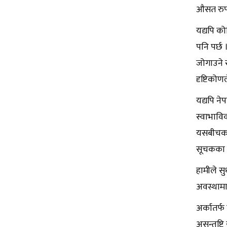
औसत रुपमा
यद्यपि को
पनि पर्छ
जोगाउने 
दृष्टिकोण
यद्यपि ने
स्वाभाविक
यसबीचका अ
सूचकका र
हामीले स
अवस्थामा
अर्कातर्
असन्तुष्ट