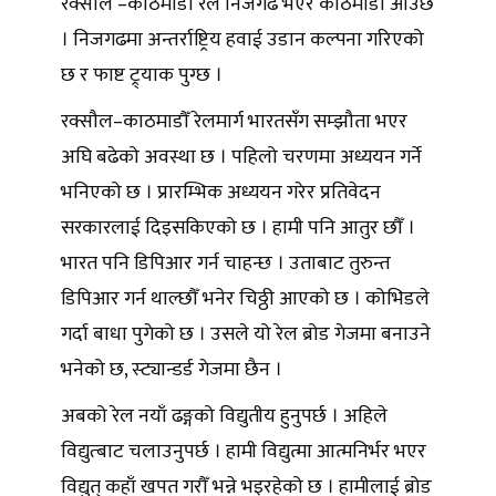
रक्सौल –काठमाडौँ रेल निजगढ भएर काठमाडौँ आउँछ
। निजगढमा अन्तर्राष्ट्रिय हवाई उडान कल्पना गरिएको
छ र फाष्ट ट्र्याक पुग्छ ।
रक्सौल–काठमाडौँ रेलमार्ग भारतसँग सम्झौता भएर
अघि बढेको अवस्था छ । पहिलो चरणमा अध्ययन गर्ने
भनिएको छ । प्रारम्भिक अध्ययन गरेर प्रतिवेदन
सरकारलाई दिइसकिएको छ । हामी पनि आतुर छौँ ।
भारत पनि डिपिआर गर्न चाहन्छ । उताबाट तुरुन्त
डिपिआर गर्न थाल्छौँ भनेर चिठ्ठी आएको छ । कोभिडले
गर्दा बाधा पुगेको छ । उसले यो रेल ब्रोड गेजमा बनाउने
भनेको छ, स्ट्यान्डर्ड गेजमा छैन ।
अबको रेल नयाँ ढङ्गको विद्युतीय हुनुपर्छ । अहिले
विद्युत्बाट चलाउनुपर्छ । हामी विद्युत्मा आत्मनिर्भर भएर
विद्युत् कहाँ खपत गरौँ भन्ने भइरहेको छ । हामीलाई ब्रोड