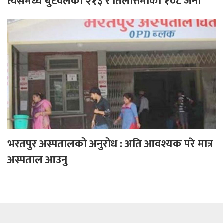
त्यसमध्ये बुटवलका २१३ र तिलोत्तमाका १०८ जना
भरतपुर अस्पतालको अनुरोध : अति आवश्यक परे मात्र
अस्पताल आउनु