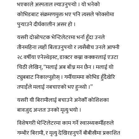
भएकाले अस्पताल ल्याउनुपर्‍यो । यो भनेको
कोभिडबाट संक्रमणमुक्त भए पनि त्यसले फोक्सोमा
पुर्‍याउने दीर्घकालीन असर हो ।
यसरी दोस्रोपटक भेन्टिलेटरमा भर्ना हुँदा उनले
तीनमहिना त्यहाँ बिताउनुपर्‍यो र त्यसैबीच उनले आफ्नी
२८ वर्षीया एनेस्थेइस्ट, डाक्टर कम्ना कक्करलाई एउटा
चिठी लेखिन्, “मलाई अब बाँच्न मन छैन । मलाई यो
ट्युबबाट निकाल्नुहोस् । गर्मीयाममा कोभिड हुँदैखेरि
तपाईँले मलाई नबचाएको भए हुन्थ्यो ।”
यसरी यी बिरामीलाई बचाउने अनेकौँ कोशिशका
बावजुद अन्ततः उनको मृत्यु भयो ।
विशेषगरी भेन्टिलेटरमा काम गर्ने स्वास्थ्यकर्मीहरुले
गम्भीर बिरामी, र मृत्यु देखिरहनुपर्ने बीबीसीमा प्रकाशित