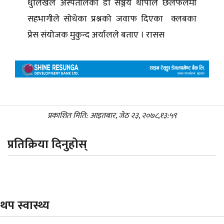
धुलिखेल अस्पतालका डा सञ्जय थापाले छलफलमा
सहभागीले सोधेका प्रश्नको जवाफ दिएका क्लबका
प्रेस संयोजक मुकुन्द अर्यालले बताए । रासस
प्रकाशित मिति: आइतबार, जेठ २३, २०७८,१३:५९
प्रतिक्रिया दिनुहोस्
थप स्वास्थ्य