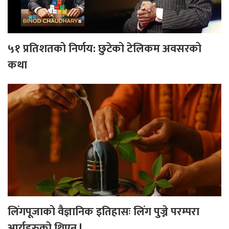
५१ प्रतिशतको निर्णय: छुटेको टेलिकम अवसरको
कथा
लिंगपूजाको वैज्ञानिक इतिहासः लिंग पुज्ने परम्परा
आर्यहरुको थिएन !