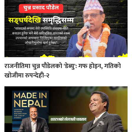
राजनीतिमा चुन्न पौडेलको 'डेब्यु': गफ होइन, गतिको
खोजीमा रुपन्देही-२