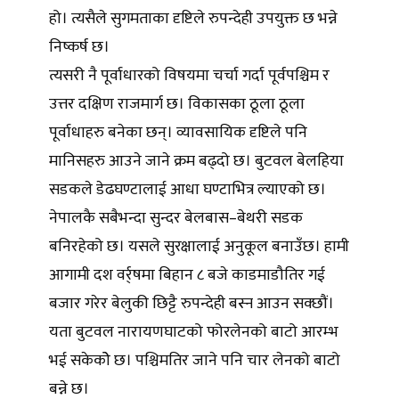
हो। त्यसैले सुगमताका दृष्टिले रुपन्देही उपयुक्त छ भन्ने
निष्कर्ष छ।
त्यसरी नै पूर्वाधारको विषयमा चर्चा गर्दा पूर्वपश्चिम र
उत्तर दक्षिण राजमार्ग छ। विकासका ठूला ठूला
पूर्वाधाहरु बनेका छन्। व्यावसायिक दृष्टिले पनि
मानिसहरु आउने जाने क्रम बढ्दो छ। बुटवल बेलहिया
सडकले डेढघण्टालाई आधा घण्टाभित्र ल्याएको छ।
नेपालकै सबैभन्दा सुन्दर बेलबास–बेथरी सडक
बनिरहेको छ। यसले सुरक्षालाई अनुकूल बनाउँछ। हामी
आगामी दश वर्र्षमा बिहान ८ बजे काडमाडौतिर गई
बजार गरेर बेलुकी छिट्टै रुपन्देही बस्न आउन सक्छौं।
यता बुटवल नारायणघाटको फोरलेनको बाटो आरम्भ
भई सकेकोे छ। पश्चिमतिर जाने पनि चार लेनको बाटो
बन्ने छ।