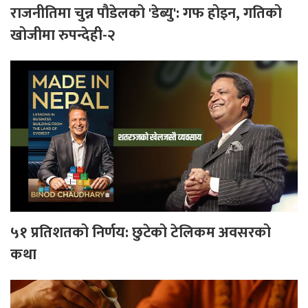
राजनीतिमा चुन्न पौडेलको 'डेब्यु': गफ होइन, गतिको
खोजीमा रुपन्देही-२
५१ प्रतिशतको निर्णय: छुटेको टेलिकम अवसरको
कथा