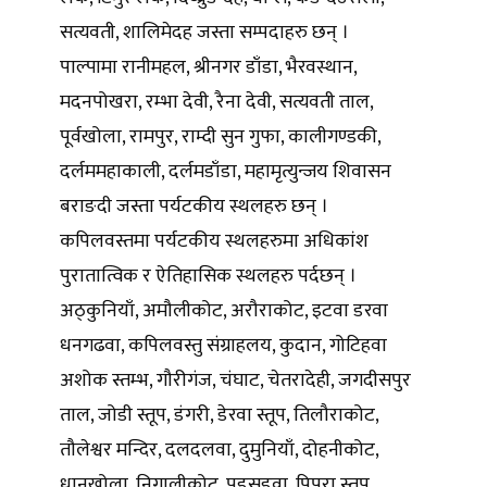
सत्यवती, शालिमेदह जस्ता सम्पदाहरु छन् ।
पाल्पामा रानीमहल, श्रीनगर डाँडा, भैरवस्थान,
मदनपोखरा, रम्भा देवी, रैना देवी, सत्यवती ताल,
पूर्वखोला, रामपुर, राम्दी सुन गुफा, कालीगण्डकी,
दर्लममहाकाली, दर्लमडाँडा, महामृत्युन्जय शिवासन
बराङदी जस्ता पर्यटकीय स्थलहरु छन् ।
कपिलवस्तमा पर्यटकीय स्थलहरुमा अधिकांश
पुरातात्विक र ऐतिहासिक स्थलहरु पर्दछन् ।
अठ्कुनियाँ, अमौलीकोट, अरौराकोट, इटवा डरवा
धनगढवा, कपिलवस्तु संग्राहलय, कुदान, गोटिहवा
अशोक स्तम्भ, गौरीगंज, चंघाट, चेतरादेही, जगदीसपुर
ताल, जोडी स्तूप, डंगरी, डेरवा स्तूप, तिलौराकोट,
तौलेश्वर मन्दिर, दलदलवा, दुमुनियाँ, दोहनीकोट,
धानखोला, निगालीकोट, पडसडवा, पिपरा स्तूप,