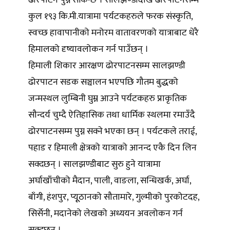
ढोरपाटन पुग्न सकिन्छ । सालझण्डीदेखि ढोरपाटनसम्म
कुल १९३ कि.मी.यात्रामा पर्यटकहरुले फरक संस्कृति,
स्वच्छ हावापानीको मनोरम वातावरणको यात्राबाट धेरै
हिमालको दृष्यावलोकन गर्न पाउँछन् ।
हिमाली शिकार आरक्षण ढोरपाटनसम्म सालझण्डी
ढोरपाटन सडक सञ्चालन भएपछि गौतम बुद्धको
जन्मस्थल लुम्बिनी घुम्न आउने पर्यटकहरु प्राकृतिक
सौन्दर्य चुम्दै ऐतिहासिक तथा धार्मिक स्थलमा रमाउँदै
ढोरपाटनसम्म पुग्न सक्ने भएका छन् । पर्यटकले तराई,
पहाड र हिमाली क्षेत्रको यात्राको आनन्द एकै दिन लिन
सक्दछन् । सालझण्डीबाट सुरु हुने यात्रामा
अर्घाखाँचीको मैदान, पाली, वाङला, सन्धिखर्क, अर्घा,
बाँगी, हंशपुर, प्यूूठानको सौतामारे, गुल्मीको पुरकोटदह,
सिर्सेनी, मदानेको लेखको अध्ययन अवलोकन गर्न