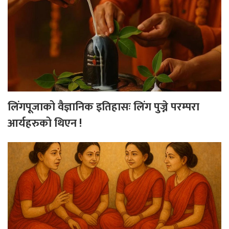
लिंगपूजाको वैज्ञानिक इतिहासः लिंग पुज्ने परम्परा
आर्यहरुको थिएन !