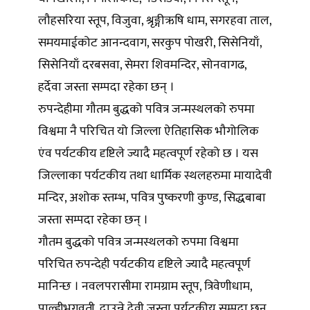
लौहसरिया स्तूप, विजुवा, श्रृङ्गीऋषि धाम, सगरहवा ताल,
समयमाईकोट आनन्दवाग, सरकुप पोखरी, सिसेनियाँ,
सिसेनियाँ दरबसवा, सेमरा शिवमन्दिर, सोनवागढ,
हर्देवा जस्ता सम्पदा रहेका छन् ।
रुपन्देहीमा गौतम बुद्धको पवित्र जन्मस्थलको रुपमा
विश्वमा नै परिचित यो जिल्ला ऐतिहासिक भौगोलिक
एंव पर्यटकीय दृष्टिले ज्यादै महत्वपूर्ण रहेको छ । यस
जिल्लाका पर्यटकीय तथा धार्मिक स्थलहरुमा मायादेवी
मन्दिर, अशोक स्तम्भ, पवित्र पुष्करणी कुण्ड, सिद्धबाबा
जस्ता सम्पदा रहेका छन् ।
गौतम बुद्धको पवित्र जन्मस्थलको रुपमा विश्वमा
परिचित रुपन्देही पर्यटकीय दृष्टिले ज्यादै महत्वपूर्ण
मानिन्छ । नवलपरासीमा रामग्राम स्तूप, त्रिवेणीधाम,
पाल्हीभगवती, दाउन्ने देवी जस्ता पर्यटकीय सम्पदा छन्