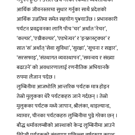
गर्नुपर्ने हुन्छ । उसले खर्च गरेको रकमले व्यवसायीको
आर्थिक जीवनस्तरमा सुधार गर्नुका साथै प्रदेशको
आर्थिक उन्नतिमा समेत सहयोग पु¥याउँछ । प्रभावकारी
पर्यटन प्रवद्र्वनका लागि पाँच ‘चर’ अर्थात ‘नेचर’,
‘कल्चर’, ‘एग्रीकल्चर’, ‘एडभेन्चर’ र ‘इन्फ्रास्ट्रक्चर’ र
सात ‘स’ अर्थात् ‘सेवा सुविधा’, ‘सुरक्षा’, ‘सूचना र सञ्चार’,
‘सरसफाइ’, ‘संस्थागत व्यवस्थापन’, ‘समन्वय र संख्या
बढाउने’ को अवधारणालाई रणनीतिक अभियानकै
रुपमा लैजान पर्दछ ।
लुम्बिनीमा आजभोलि आन्तरिक पर्यटक मात्र होइन
तेस्रो मुलुकका धेरै पर्यटकहरु जाने गर्दछन् । तेस्रो
मुलुकका पर्यटक मध्ये जापान, श्रीलंका, थाइल्यान्ड,
म्यामार, चीनका पर्यटकहरु लुम्बिनीमा पुग्ने गरेका छन् ।
बौद्ध धर्मावलम्बीको आस्थाको केन्द्र लुम्बिनीमा आउने