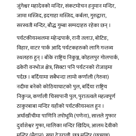
जुंगेश्वर महादेवको मन्दिर, संकटमोचन हनुमान मन्दिर,
जामा मस्जिद, इदगाहा मस्जिद, कर्बला, गुरुद्वारा,
सरस्वती मन्दिर, बौद्ध गुम्बा सम्पदाहरु रहेका छन् ।
पर्यटकीयस्थलमा महेन्द्रपार्क, रानी तलाउ, बोटिङ,
विहार, वाटर पार्क आदि पर्यटकहरुको लागि गन्तव्य
स्थलहरु हुन् । बाँके राष्ट्रिय निकुञ्ज, कोहलपुर गोलपार्क,
ढकेरी वनभोज क्षेत्र, सिक्टा पनि पर्यटनको रोजाइमा
पर्दछ । बर्दियामा सबैभन्दा लामो कर्णाली (गेरुवा)
नदीमा बनेको कोठियाघाटको पुल, बर्दिया राष्ट्रिय
निकुन्ज, कर्णाली चिसापानी पुल, पुरातत्वले महत्वपूर्ण
ठाकुरबाबा मन्दिर यहाँको पर्यटकीयस्थल हुन ।
अर्घाखाँचीमा पाणिनि तपोभूमि (पणेना), सात्तले गुफार
दुर्वाशेश्वर गुफा, मालिका मन्दिर खिदिम, आलम देवीको
मन्दिर (मैदान), सुपा देउराली, छत्र मन्दिर (छत्रगञ्ज),