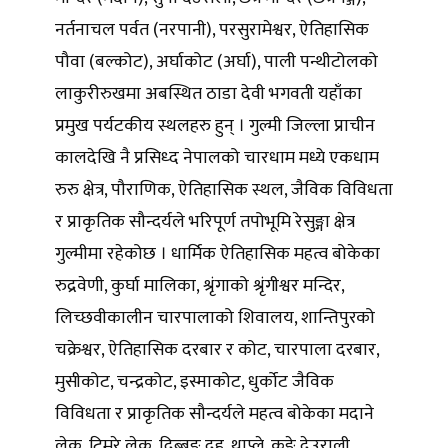
नर्तनाचल पर्वत (नरपानी), परसुरामेश्वर, ऐतिहासिक
पौवा (बल्कोट), अर्घाकोट (अर्घा), पाली पन्थीटोलको
लाकुरीरुखमा अबस्थित ठाडा देवी भगवती यहाँका
प्रमुख पर्यटकीय स्थलहरु हुन् । गुल्मी जिल्ला प्राचीन
कालदेखि नै प्रसिध्द नेपालको चारधाम मध्ये एकधाम
रुरु क्षेत्र, पौराणिक, ऐतिहासिक स्थल, जैविक विविधता
र प्राकृतिक सौन्दर्यले भरिपूर्ण तपोभूमि रेसुङ्गा क्षेत्र
गुल्मीमा रहेकोछ । धार्मिक ऐतिहासिक महत्व बोकेका
रुद्रवेणी, कुर्घा मालिका, श्रृंगाको श्रृंगीश्वर मन्दिर,
लिच्छवीकालीन चारपालाको शिवालय, शान्तिपुरको
चक्रेश्वर, ऐतिहासिक दरबार र कोट, चारपाला दरबार,
मुसीकोट, चन्द्रकोट, इस्माकोट, धुर्कोट जैविक
विविधता र प्राकृतिक सौन्दर्यले महत्व बोकेका मदाने
लेक, टिमुरे लेक, दिब्ब्रुङ दह, थाप्ले, कङे देउराली,