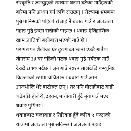
संस्कृति र जनयुद्वको समयमा घटना घटेका गाउँहरुको
बारेमा पनि अध्यन गर्न रुचि राख्छन् । रोल्पामा भ्रमणमा
पुग्ने मानिसको पहिलो रोजाई नै थवाङ गाउँ र जलजला
पहाड पुग्ने इच्छा राखेको पाइन्छ । थवाङ ऐतिहासिक
खाम जातिको बसोबास भएको गाउँ हो ।
परम्परागत शैलीका घर ढुङगाका छाना एउटै गाउँमा
तीनसय ३४ घर पहिलो पटक थवाङ पुग्ने पर्यटक गाउँ
देख्दै छक्क पर्दछ । जुन गाउँ २०१२ सालदेखि कम्युनिष्ट
किल्लाको रुपमा चर्चित छ । थवाङ गाउँ जान
आजभोलि धेरै बाटोहरु छन् । तर पनि घोराहीबाट गाडी
चढेपछि होलेरी, दहवन, भागोवारी हुँदै नुवागाउँ भएर
थवाङ पुगिन्छ ।
थवाङबाट चलावाङ र तिरिवाङ हुँदै करिब ५ घण्टाको
यात्रामा जलजला पुग्न सकिन्छ । जलजला पहाड