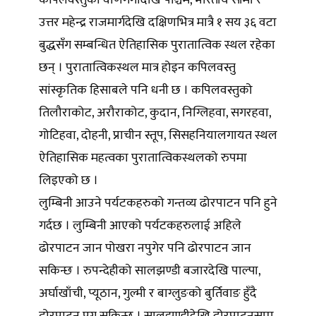
कपिलवस्तुको वाणगंगादेखि पश्चिम, भारतीय सीमा र
उत्तर महेन्द्र राजमार्गदेखि दक्षिणभित्र मात्रै १ सय ३६ वटा
बुद्धसँग सम्बन्धित ऐतिहासिक पुरातात्विक स्थल रहेका
छन् । पुरातात्विकस्थल मात्र होइन कपिलवस्तु
सांस्कृतिक हिसाबले पनि धनी छ । कपिलवस्तुको
तिलौराकोट, अरौराकोट, कुदान, निग्लिहवा, सगरहवा,
गोटिहवा, दोहनी, प्राचीन स्तूप, सिसहनियालगायत स्थल
ऐतिहासिक महत्वका पुरातात्विकस्थलको रुपमा
लिइएको छ ।
लुम्बिनी आउने पर्यटकहरुको गन्तव्य ढोरपाटन पनि हुने
गर्दछ । लुम्बिनी आएको पर्यटकहरुलाई अहिले
ढोरपाटन जान पोखरा नपुगेर पनि ढोरपाटन जान
सकिन्छ । रुपन्देहीको सालझण्डी बजारदेखि पाल्पा,
अर्घाखाँची, प्यूठान, गुल्मी र बाग्लुङको बुर्तिवाङ हुँदै