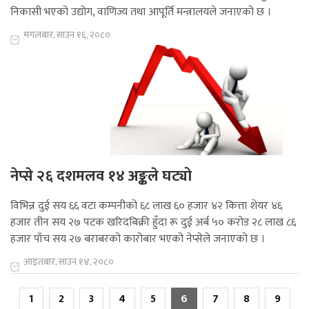
निकासी भएको उद्योग, वाणिज्य तथा आपूर्ति मन्त्रालयले जनाएको छ ।
मंगलबार, साउन १६, २०८०
नेप्से २६ दशमलव १४ अङ्कले घट्यो
विभिन्न दुई सय ६६ वटा कम्पनीको ६८ लाख ६० हजार ४२ कित्ता शेयर ४६
हजार तीन सय २७ पटक खरिदबिक्री हुँदा रू दुई अर्ब ५० करोड २८ लाख ८६
हजार पाँच सय २७ बराबरको कारोबार भएको नेप्सेले जनाएको छ ।
आइतबार, साउन १४, २०८०
1
2
3
4
5
6
7
8
9