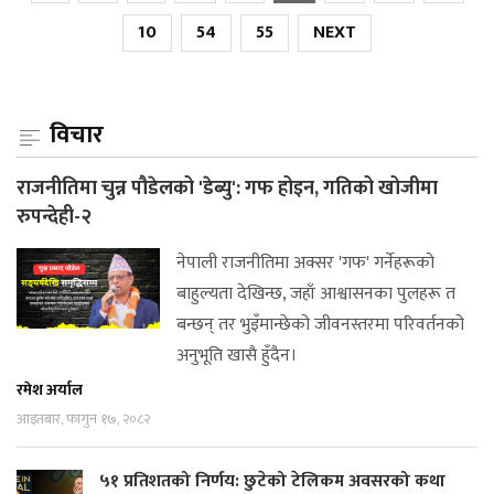
10
54
55
NEXT
विचार
राजनीतिमा चुन्न पौडेलको 'डेब्यु': गफ होइन, गतिको खोजीमा
रुपन्देही-२
नेपाली राजनीतिमा अक्सर 'गफ' गर्नेहरूको
बाहुल्यता देखिन्छ, जहाँ आश्वासनका पुलहरू त
बन्छन् तर भुइँमान्छेको जीवनस्तरमा परिवर्तनको
अनुभूति खासै हुँदैन।
रमेश अर्याल
आइतबार, फागुन १७, २०८२
५१ प्रतिशतको निर्णय: छुटेको टेलिकम अवसरको कथा