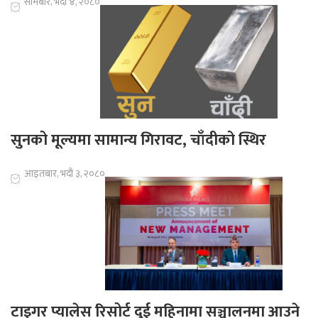
सोमबार, भदौ ४, २०८०
सुनको मूल्यमा सामान्य गिरावट, चाँदीको स्थिर
आइतबार, भदौ ३, २०८०
टाइगर प्यालेस रिसोर्ट दुई महिनामा सञ्चालनमा आउने