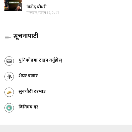
विनोद चौधरी
मंगलबार, फागुन १२, २०८२
सूचनापाटी
युनिकोडमा टाइप गर्नुहोस्
शेयर बजार
सुनचाँदी दरभाउ
विनिमय दर