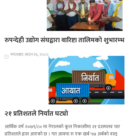
रुपन्देही उद्योग संघद्वारा वारिष्टा तालिमको शुभारम्भ
मंगलबार, साउन १६, २०८०
२१ प्रतिशतले निर्यात घट्यो
आर्थिक वर्ष २०७९/८० मा नेपालको कूल निकासीमा २१ दशमलव चार
प्रतिशतले ह्रास आएको छ । गत आवमा रु एक खर्ब ५७ अर्बको वस्तु