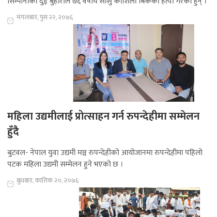
सिम्पानीका दुई बुहारीले ७६ वर्षीय सासु कौशिला बिककाे हत्या गरेका हुन् ।
मंगलबार, पुस २२, २०७६
महिला उद्यमीलाई प्रोत्साहन गर्न रुपन्देहीमा सम्मेलन
हुँदै
बुटवल- नेपाल युवा उद्यमी मञ्च रुपन्देहीको आयोजानमा रुपन्देहीमा पहिलो
पटक महिला उद्यमी सम्मेलन हुने भएको छ ।
बुधबार, कात्तिक २०, २०७६