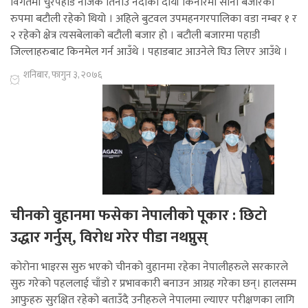
विगतमा चुरेपहाड नजिक तिनाउ नदीको दायाँ किनारमा सानो बजारको
रुपमा बटौली रहेको थियो । अहिले बुटवल उपमहनगरपालिका वडा नम्बर १ र
२ रहेको क्षेत्र त्यसबेलाको बटौली बजार हो । बटौली बजारमा पहाडी
जिल्लाहरुबाट किनमेल गर्न आउँथे । पहाडबाट आउनेले घिउ लिएर आउँथे ।
शनिबार, फागुन ३, २०७६
चीनको वुहानमा फसेका नेपालीको पूकार : छिटो
उद्धार गर्नुस्, विरोध गरेर पीडा नथप्नुस्
कोरोना भाइरस सुरु भएको चीनको वुहानमा रहेका नेपालीहरुले सरकारले
सुरु गरेको पहललाई चाँडो र प्रभावकारी बनाउन आग्रह गरेका छन्। हालसम्म
आफुहरु सुरक्षित रहेको बताउँदै उनीहरुले नेपालमा ल्याएर परीक्षणका लागि