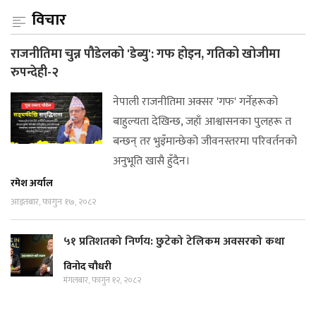
विचार
राजनीतिमा चुन्न पौडेलको 'डेब्यु': गफ होइन, गतिको खोजीमा
रुपन्देही-२
नेपाली राजनीतिमा अक्सर 'गफ' गर्नेहरूको
बाहुल्यता देखिन्छ, जहाँ आश्वासनका पुलहरू त
बन्छन् तर भुइँमान्छेको जीवनस्तरमा परिवर्तनको
अनुभूति खासै हुँदैन।
रमेश अर्याल
आइतबार, फागुन १७, २०८२
५१ प्रतिशतको निर्णय: छुटेको टेलिकम अवसरको कथा
विनोद चौधरी
मंगलबार, फागुन १२, २०८२