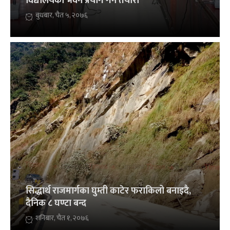
विद्यालयका भवन प्रयोग गर्ने तयारी
बुधबार, चैत ५, २०७६
सिद्धार्थ राजमार्गका घुम्ती काटेर फराकिलो बनाइदै,
दैनिक ८ घण्टा बन्द
शनिबार, चैत १, २०७६