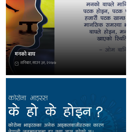
मनको बाघ
शनिबार, साउन ३१, २०७७