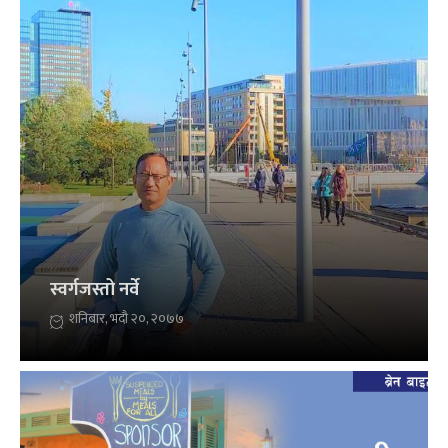
स्वर्गजस्तो नर्वे
शनिबार, भदौ २०, २०७७