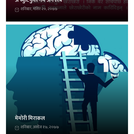
अ ब्युटिफुल गेम अन लभ
शनिबार, मंसिर २०, २०७७
मेमोरी मिराकल
शनिबार, असोज १७, २०७७