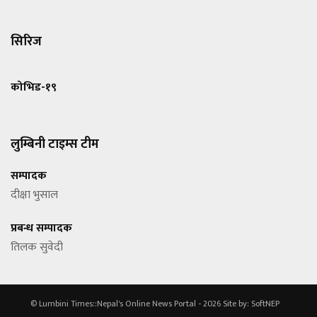
सिरिज
कोभिड-१९
लुम्बिनी टाइम्स टीम
सम्पादक
दीक्षा भुसाल
प्रबन्ध सम्पादक
तिलक सुवेदी
© Lumbini Times::Nepal's Online News Portal - 2026
Site by:
SoftNEP