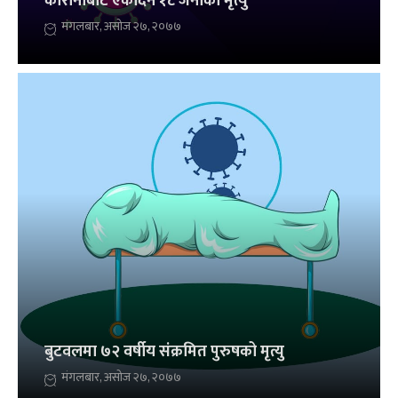
कोरोनाबाट एकैदिन १८ जनाको मृत्यु
मंगलबार, असोज २७, २०७७
बुटवलमा ७२ वर्षीय संक्रमित पुरुषको मृत्यु
मंगलबार, असोज २७, २०७७