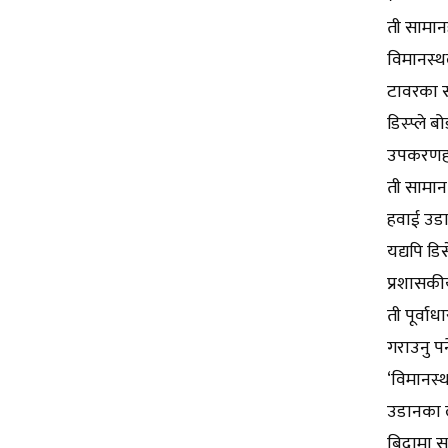
ती सामान
विमानस्थल
टावरका सा
डिस्प्ले 
उपकरणहरु
ती सामान
हवाई उडा
यद्यपि ड
प्रशासकीय
ती पूर्वा
गराउनु पर
‘विमानस्
उडानका ल
बिदामा स