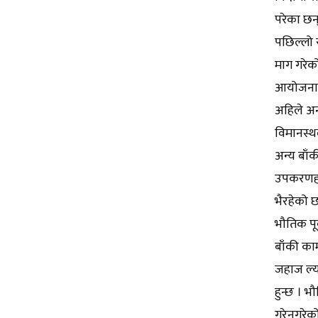
परेका छन्
पछिल्लो स
माग गरेक
आयोजना क
अहिले अन्
विमानस्थल
अन्य बाँक
उपकरणहरु
भैरहेको 
भौतिक पूर
बाँकी का
जहाज ल्य
हुन्छ । 
गरेनगरेको