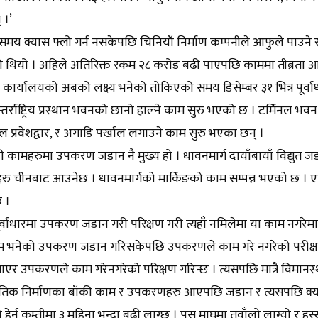
 ।’
मय क्यास फ्लो गर्न नसकेपछि चिनियाँ निर्माण कम्पनीले आफुले पाउने रक
ो थियो । अहिले अतिरिक्त रकम २८ करोड बढी पाएपछि काममा तीब्रता
ार्यालयको अबको लक्ष्य भनेको तोकिएको समय डिसेम्बर ३१ भित्र पूर्वा
तर्राष्ट्रिय प्रस्थान भवनको छानो हाल्ने काम सुरु भएको छ । टर्मिनल भव
 प्रवेशद्वार, र अगाडि पर्खाल लगाउने काम सुरु भएका छन् ।
ी कामहरुमा उपकरण जडान नै मुख्य हो । धावनमार्ग दायाँबायाँ विद्युत जड
 चीनबाट आउनेछ । धावनमार्गको मार्किङको काम सम्पन्न भएको छ । एप्र
छ ।
्वाधारमा उपकरण जडान गरी परिक्षण गरी त्यहाँ नमिलेमा या काम नगरेमा पुनः
म भनेको उपकरण जडान गरिसकेपछि उपकरणले काम गरे नगरेको परीक्षण गर्
ाएर उपकरणले काम गरेनगरेको परिक्षण गरिन्छ । त्यसपछि मात्रै विमान
भौतिक निर्माणका बाँकी काम र उपकरणहरु आएपछि जडान र त्यसपछि क्
 हेर्न कम्तीमा ३ महिना भन्दा बढी लाग्छ । पुस माघमा तुवाँलो लाग्यो र हु