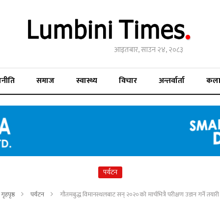
आइतबार, साउन २४, २०८३
जनीति
समाज
स्वास्थ्य
विचार
अन्तर्वार्ता
कल
पर्यटन
गृहपृष्ठ
पर्यटन
गौतमबुद्ध विमानस्थलबाट सन् २०२०को मार्चभित्रै परीक्षण उडान गर्ने तयारी