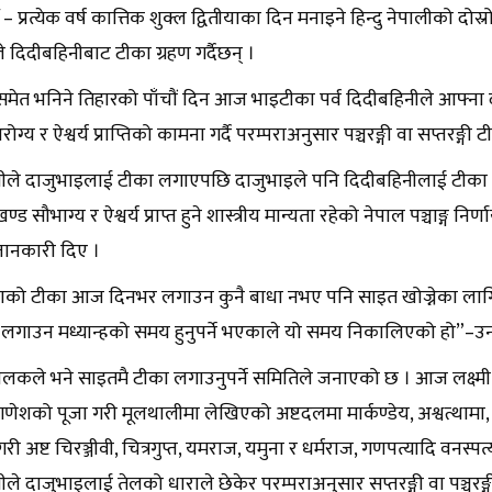
– प्रत्येक वर्ष कात्तिक शुक्ल द्वितीयाका दिन मनाइने हिन्दु नेपालीको द
 दिदीबहिनीबाट टीका ग्रहण गर्दैछन् ।
मेत भनिने तिहारको पाँचौं दिन आज भाइटीका पर्व दिदीबहिनीले आफ्ना दा
आरोग्य र ऐश्वर्य प्राप्तिको कामना गर्दै परम्पराअनुसार पञ्चरङ्गी वा सप्तरङ्
ीले दाजुभाइलाई टीका लगाएपछि दाजुभाइले पनि दिदीबहिनीलाई टीका ल
ण्ड सौभाग्य र ऐश्वर्य प्राप्त हुने शास्त्रीय मान्यता रहेको नेपाल पञ्चाङ्ग निर
ानकारी दिए ।
को टीका आज दिनभर लगाउन कुनै बाधा नभए पनि साइत खोज्नेका लागि म
लगाउन मध्यान्हको समय हुनुपर्ने भएकाले यो समय निकालिएको हो”–उन
्चालकले भने साइतमै टीका लगाउनुपर्ने समितिले जनाएको छ । आज लक्ष्म
ेशको पूजा गरी मूलथालीमा लेखिएको अष्टदलमा मार्कण्डेय, अश्वत्थामा, ब
री अष्ट चिरञ्जीवी, चित्रगुप्त, यमराज, यमुना र धर्मराज, गणपत्यादि वनस
ले दाजुभाइलाई तेलको धाराले छेकेर परम्पराअनुसार सप्तरङ्गी वा पञ्चरङ्