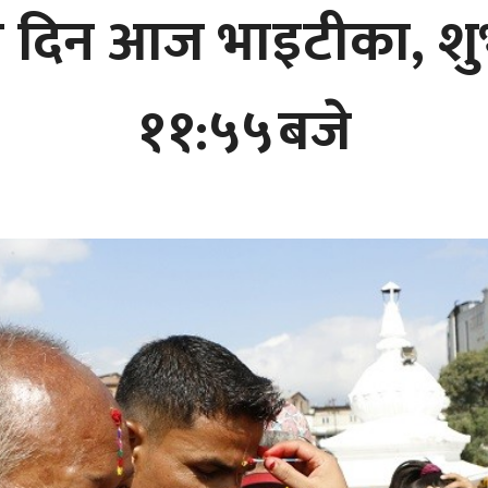
्य दिन आज भाइटीका, श
११:५५बजे