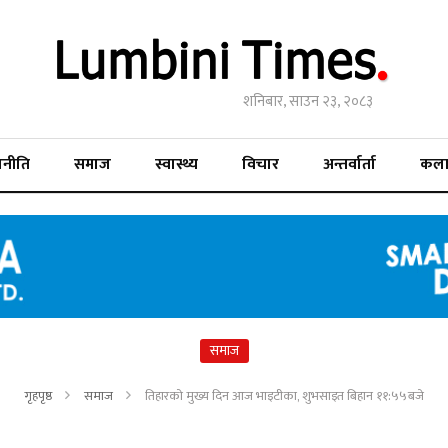
शनिबार, साउन २३, २०८३
जनीति
समाज
स्वास्थ्य
विचार
अन्तर्वार्ता
कल
समाज
गृहपृष्ठ
समाज
तिहारको मुख्य दिन आज भाइटीका, शुभसाइत बिहान ११:५५बजे