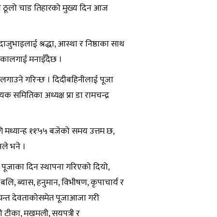
ोस्रो ठूलो चाड तिहारको मुख्य दिन आज
जुभाइलाई श्रद्धा, आस्था र निष्ठाका साथ
गी टीकालगाई मनाइँदैछ ।
गाउने गरिन्छ । दिदीबहिनीलाई पूजा
्णायक समितिका अध्यक्ष प्रा डा रामचन्द्र
ध्यान्ह ११ः५५ बजेको समय उत्तम छ,
ले भने ।
ी पूजाका दिन स्थापना गरिएको दियो,
लि, ब्यास, हनुमान, विभीषण, कृपाचार्य र
्पत्यन्त देवताकोसमेत पूजाआजा गरी
गी टीका, मखमली, सयपत्री र