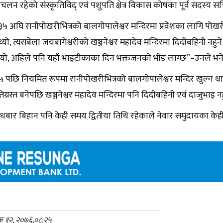
रचलन रहेको संस्कृतिविद् एवं पशुपति क्षेत्र विकास कोषका पूर्व सदस्य 
३५ अघि रानीपोखरीभित्रको बालगोपालेश्वर मन्दिरमा प्रवेशका लागि पोखर
्थ्यो, त्यसबेला जयबागेश्वरीको खञ्जनेश्वर महादेव मन्दिरमा दिदीबहिनी नह
थ्यो, अहिले पनि यहाँ भाइटीकाका दिन भक्तजनको भीड लाग्छ”–उनले भने
५ पछि नियमित रूपमा रानीपोखरीभित्रको बालगोपालेश्वर मन्दिर खुल्न था
षतिग्रस्त बनेपछि खञ्जनेश्वर महादेव मन्दिरमा पनि दिदीबहिनी एवं दाजुभाइ
ुधबार बिहान पनि केही समय द्वितीया तिथि रहेकाले नेवार समुदायका केही
तिक १२, २०७६,०८:२५