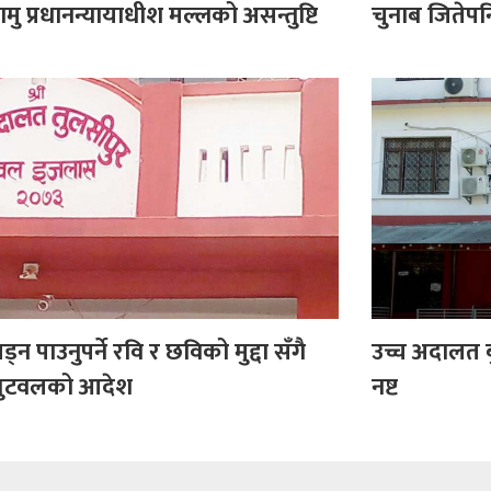
कामु प्रधानन्यायाधीश मल्लको असन्तुष्टि
चुनाब जितेपन
लड्न पाउनुपर्ने रवि र छविको मुद्दा सँगै
उच्च अदालत ब
त बुटवलको आदेश
नष्ट