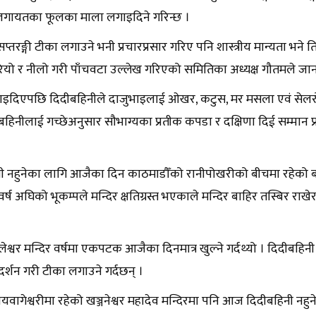
लगायतका फूलका माला लगाइदिने गरिन्छ ।
प्तरङ्गी टीका लगाउने भनी प्रचारप्रसार गरिए पनि शास्त्रीय मान्यता भने त
हरियो र नीलो गरी पाँचवटा उल्लेख गरिएको समितिका अध्यक्ष गौतमले जा
इदिएपछि दिदीबहिनीले दाजुभाइलाई ओखर, कटुस, मर मसला एवं सेलरो
बहिनीलाई गच्छेअनुसार सौभाग्यका प्रतीक कपडा र दक्षिणा दिई सम्मान प्
ी नहुनेका लागि आजैका दिन काठमाडौँको रानीपोखरीको बीचमा रहेको बा
र्ष अघिको भूकम्पले मन्दिर क्षतिग्रस्त भएकाले मन्दिर बाहिर तस्बिर राखेर
श्वर मन्दिर वर्षमा एकपटक आजैका दिनमात्र खुल्ने गर्दथ्यो । दिदीबहिन
दर्शन गरी टीका लगाउने गर्दछन् ।
वागेश्वरीमा रहेको खञ्जनेश्वर महादेव मन्दिरमा पनि आज दिदीबहिनी नहुन