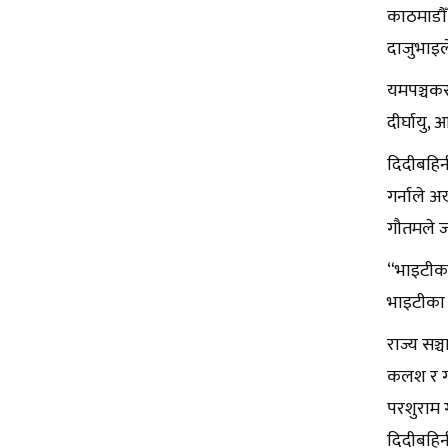
काठमाडौँ 
दाजुभाइले
यमपञ्चकस
दीर्घायु, 
दिदीबहिन
गर्नाले अख
गौतमले ज
“भाइटीका
भाइटीका 
राज्य सञ
कलश र गण
परशुराम ग
दिदीबहिनी