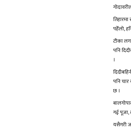
गोदावरी
तिहारमा स
पहेँलो, 
टीका लगा
पनि दिदी
।
दिदीबहिन
पनि चार व
छ ।
बालगोपाले
गई पूजा, 
यसैगरी जय