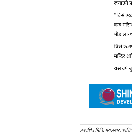
लगाउने प्
“विसं २०
बन्द गरिन
भीड लाग्
विसं २०३
मन्दिर क्
यस वर्ष ब
प्रकाशित मिति: मंगलबार, कात्