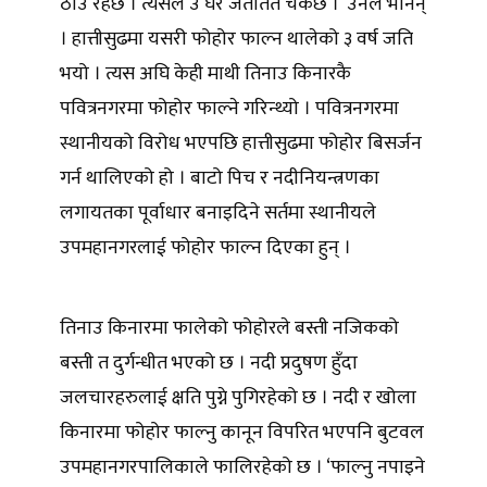
ठाउँ रहेछ । त्यसैले उ घर जताततै चर्केछ ।’ उनले भनिन्
। हात्तीसुढमा यसरी फोहोर फाल्न थालेको ३ वर्ष जति
भयो । त्यस अघि केही माथी तिनाउ किनारकै
पवित्रनगरमा फोहोर फाल्ने गरिन्थ्यो । पवित्रनगरमा
स्थानीयको विरोध भएपछि हात्तीसुढमा फोहोर बिसर्जन
गर्न थालिएको हो । बाटो पिच र नदीनियन्त्रणका
लगायतका पूर्वाधार बनाइदिने सर्तमा स्थानीयले
उपमहानगरलाई फोहोर फाल्न दिएका हुन् ।
तिनाउ किनारमा फालेको फोहोरले बस्ती नजिकको
बस्ती त दुर्गन्धीत भएको छ । नदी प्रदुषण हुँदा
जलचारहरुलाई क्षति पुग्ने पुगिरहेको छ । नदी र खोला
किनारमा फोहोर फाल्नु कानून विपरित भएपनि बुटवल
उपमहानगरपालिकाले फालिरहेको छ । ‘फाल्नु नपाइने