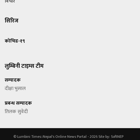
विचार
सिरिज
कोभिड-१९
लुम्बिनी टाइम्स टीम
सम्पादक
दीक्षा भुसाल
प्रबन्ध सम्पादक
तिलक सुवेदी
© Lumbini Times::Nepal's Online News Portal - 2026
Site by:
SoftNEP