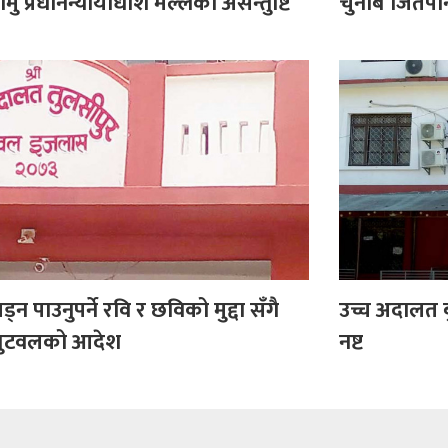
कामु प्रधानन्यायाधीश मल्लको असन्तुष्टि
चुनाब जितेपन
लड्न पाउनुपर्ने रवि र छविको मुद्दा सँगै
उच्च अदालत ब
त बुटवलको आदेश
नष्ट