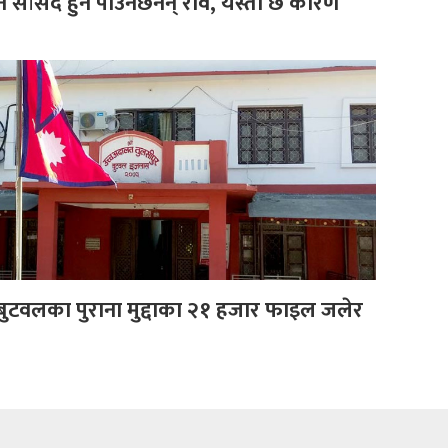
ि सांसद हुन पाउनेछैनन् रवि, यस्तो छ कारण
ुटवलका पुराना मुद्दाका २१ हजार फाइल जलेर