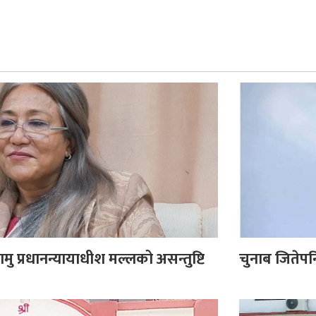
कामु प्रधानन्यायाधीश मल्लको असन्तुष्टि
चुनाब जितेपन