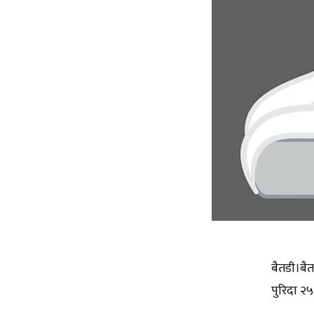
बैतडी।बै
पुरिदा २५