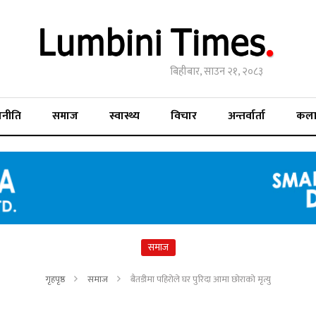
बिहीबार, साउन २१, २०८३
जनीति
समाज
स्वास्थ्य
विचार
अन्तर्वार्ता
कल
समाज
गृहपृष्ठ
समाज
बैतडीमा पहिरोले घर पुरिदा आमा छोराको मृत्यु