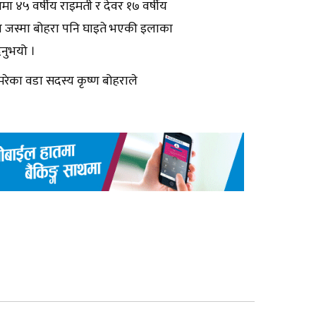
ा ४५ वर्षीय राइमती र देवर १७ वर्षीय
ीय जस्मा बोहरा पनि घाइते भएकी इलाका
िनुभयो ।
मरेका वडा सदस्य कृष्ण बोहराले