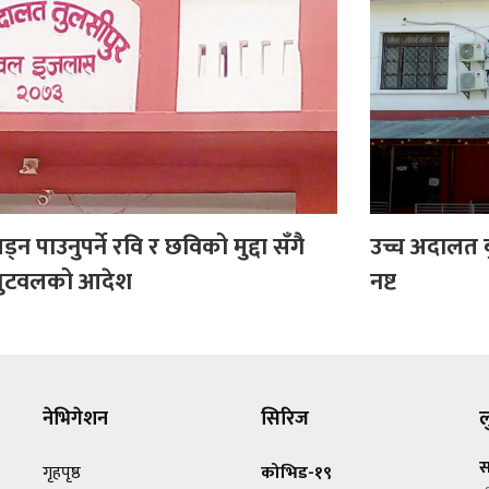
लड्न पाउनुपर्ने रवि र छविको मुद्दा सँगै
उच्च अदालत ब
त बुटवलको आदेश
नष्ट
नेभिगेशन
सिरिज
ल
स
गृहपृष्ठ
कोभिड-१९