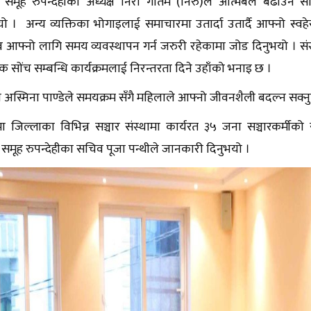
ा समूह रुपन्देहीका अध्यक्ष निरा गौतम (निरु)ले आत्मबल बढाउन सौन
ो । अन्य व्यक्तिका भोगाइलाई समाचारमा उतार्दा उतार्दै आफ्नो स्वहे
ब आफ्नो लागि समय व्यवस्थापन गर्न जरुरी रहेकामा जोड दिनुभयो । स
क सोंच सम्बन्धि कार्यक्रमलाई निरन्तरता दिने उहाँको भनाइ छ ।
अस्मिना पाण्डेले समयक्रम सँगै महिलाले आफ्नो जीवनशैली बदल्न सक्नुप
ममा जिल्लाका विभिन्न सञ्चार संस्थामा कार्यरत ३५ जना सञ्चारकर्मीक
ा समूह रुपन्देहीका सचिव पूजा पन्थीले जानकारी दिनुभयो ।