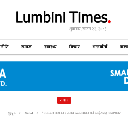
शुक्रबार, साउन २२, २०८३
जनीति
समाज
स्वास्थ्य
विचार
अन्तर्वार्ता
कल
समाज
गृहपृष्ठ
समाज
‘आत्मबल बढाउन र तनाव व्यवस्थापन गर्न स्वःहेरचाह आवश्यक’