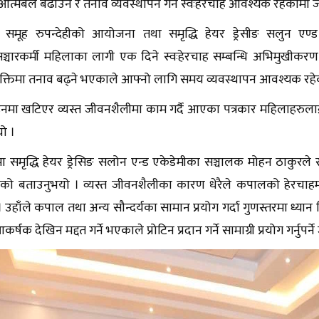
आत्मबल बढाउन र तनाव व्यवस्थापन गर्न स्वःहेरचाह आवश्यक रहेकामा
का समूह रुपन्देहीको आयोजना तथा समृद्धि हेयर ड्रेसीङ सलुन ए
चारकर्मी महिलाका लागी एक दिने स्वःहेरचाह सम्बन्धि अभिमुखीकरण क
क्तिमा तनाव बढ्ने भएकाले आफ्नो लागि समय व्यवस्थापन आवश्यक रह
ाइनमा खटिएर व्यस्त जीवनशैलीमा काम गर्दै आएका पत्रकार महिलाहरुला
यो ।
ममा समृद्धि हेयर ड्रेसिङ सलोन एन्ड एकेडेमीका सञ्चालक मोहन ठाकुरले
ेको बताउनुभयो । व्यस्त जीवनशैलीका कारण धेरैले कपालको हेरचाहमा 
 उहाँले कपाल तथा अन्य सौन्दर्यका सामान प्रयोग गर्दा गुणस्तरमा ध्या
कर्षक देखिन मद्दत गर्ने भएकाले प्रोटिन प्रदान गर्ने सामाग्री प्रयोग गर्नु