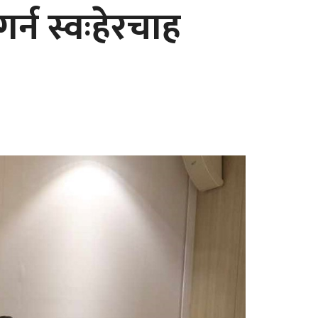
्न स्वःहेरचाह