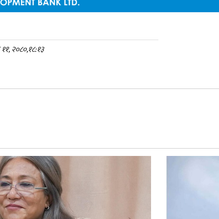
क ११, २०८०,१८:१३