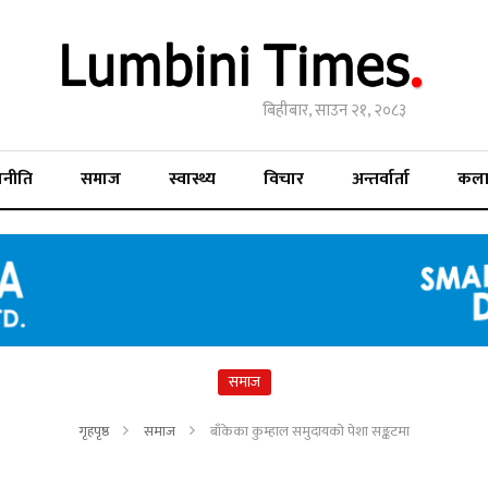
बिहीबार, साउन २१, २०८३
जनीति
समाज
स्वास्थ्य
विचार
अन्तर्वार्ता
कल
समाज
गृहपृष्ठ
समाज
बाँकेका कुम्हाल समुदायको पेशा सङ्कटमा