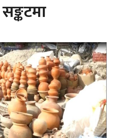
 सङ्कटमा