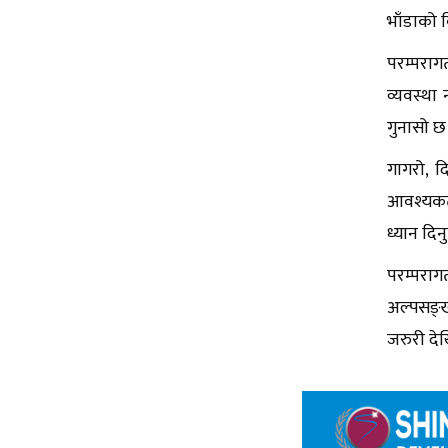
भाँडाको व
परम्पराग
व्यवस्थ
गुनासो छ
गागरो, 
आवश्यकता
ध्यान दिन
परम्परा
अल्पसङ्ख
जरुरी देख