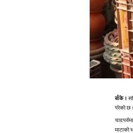
बाँके ।
सद
परेको छ 
चाडपर्वम
माटाको भ