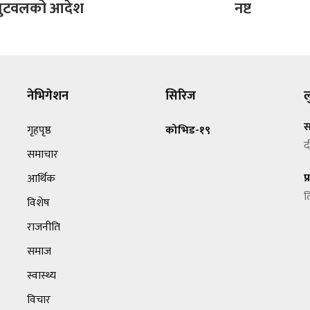
त बुटवलको आदेश
नष्ट
नेभिगेशन
सिरिज
ल
स
गृहपृष्ठ
कोभिड-१९
द
समाचार
प
आर्थिक
त
विशेष
राजनीति
समाज
स्वास्थ्य
विचार