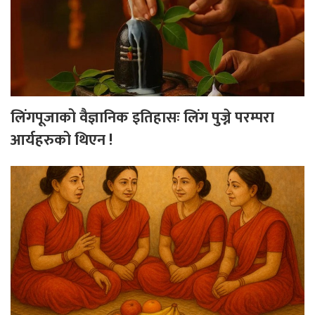
लिंगपूजाको वैज्ञानिक इतिहासः लिंग पुज्ने परम्परा
आर्यहरुको थिएन !