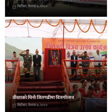
बिहीबार, वैशाख ७, २०८०
वीरताको चिनोे जितगढीमा विजयोत्सव
बिहीबार, वैशाख ७, २०८०