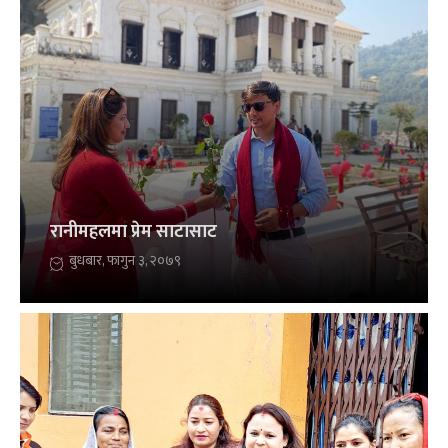
रानीमहलमा प्रेम साटासाट
बुधबार, फागुन ३, २०७९