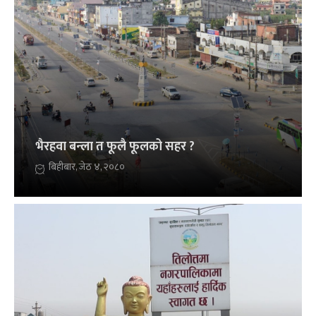
भैरहवा बन्ला त फूलै फूलको सहर ?
बिहीबार, जेठ ४, २०८०