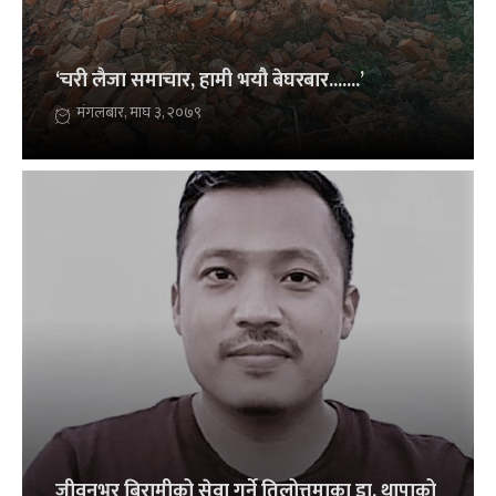
‘चरी लैजा समाचार, हामी भयौ बेघरबार.......’
मंगलबार, माघ ३, २०७९
जीवनभर बिरामीको सेवा गर्ने तिलोत्तमाका डा. थापाको