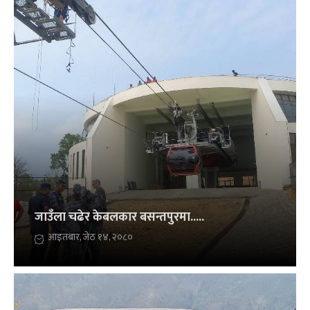
जाउँला चढेर केबलकार बसन्तपुरमा.....
आइतबार, जेठ १४, २०८०