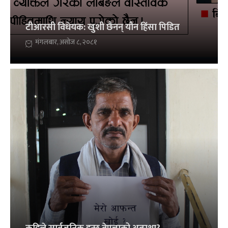
टीआरसी विधेयक: खुशी छैनन् यौन हिंसा पिडित
मंगलबार, असोज ८, २०८१