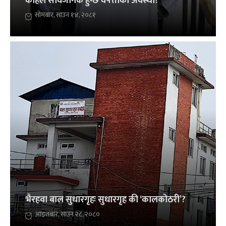
कहिले सार्वजनिक हुन्छ वेपत्ताको अवस्था?
सोमबार, साउन १४, २०८१
भैरहवा बाल सुधारगृहः सुधारगृह की ‘कालकोठरी’?
आइतबार, साउन २८, २०८०