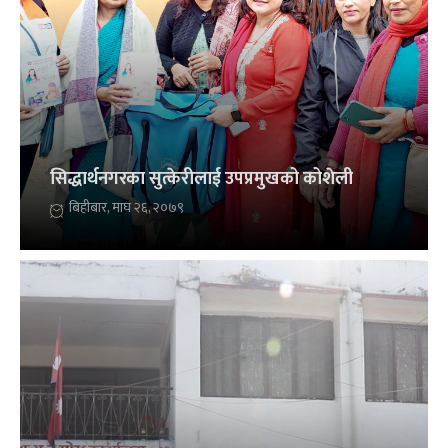
सिद्धार्थनगरका सुत्केरीलाई उपप्रमुखको कोशेली
बिहीबार, माघ २६, २०७९