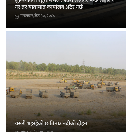
लुम्बिनीका विद्युतीय बस : प्रदेश सरकार भन्छ सञ्चालन
गर तर यातायात कार्यालय अटेर गर्छ
मंगलबार, जेठ ३०, २०८०
यसरी भइरहेको छ तिनाउ नदीको दोहन