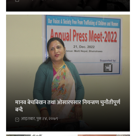
मानव बेचबिखन तथा ओसारपसार नियन्त्रण चुनौतीपूर्ण
बन्दै
आइतबार, पुस २४, २०७९