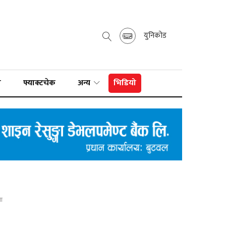
युनिकोड
ा
फ्याक्टचेक
अन्य
भिडियो
रा