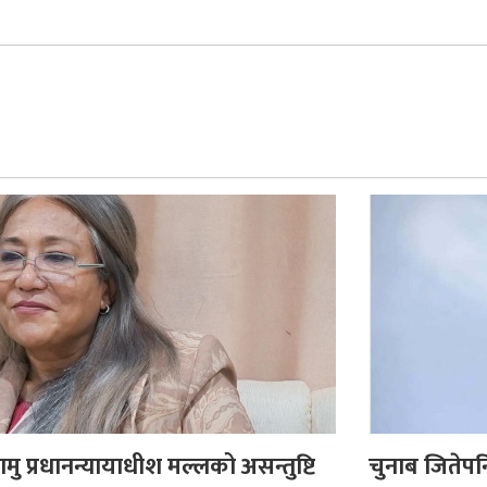
कामु प्रधानन्यायाधीश मल्लको असन्तुष्टि
चुनाब जितेपन