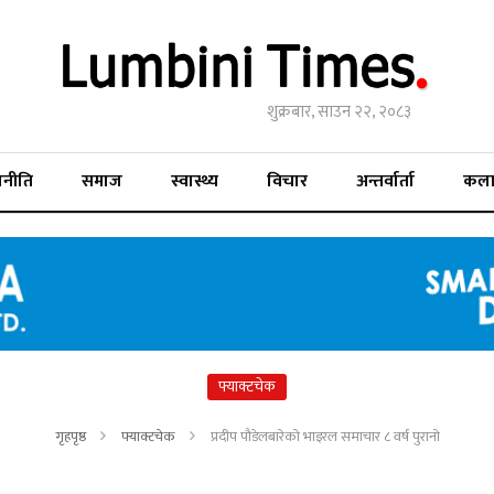
शुक्रबार, साउन २२, २०८३
जनीति
समाज
स्वास्थ्य
विचार
अन्तर्वार्ता
कल
फ्याक्टचेक
गृहपृष्ठ
फ्याक्टचेक
प्रदीप पौडेलबारेको भाइरल समाचार ८ वर्ष पुरानो