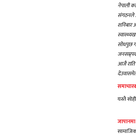
नेपाली का
संगठनले आ
शनिबार अप
स्वास्थ्य
सोधपुछ ग
जनसम्र्पक
आजै राति 
देउवासमेत
समाचारको
यस्तै सो
जापानमा २
सामाजिक 