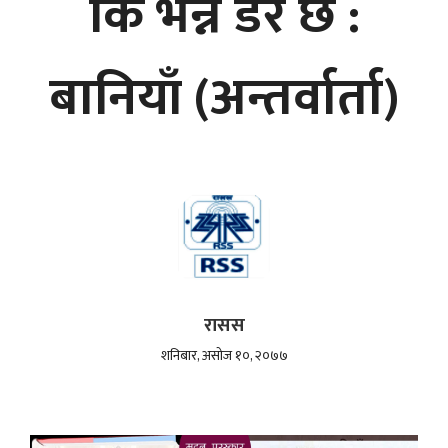
कि भन्ने डर छ :
बानियाँ (अन्तर्वार्ता)
रासस
शनिबार, असोज १०, २०७७