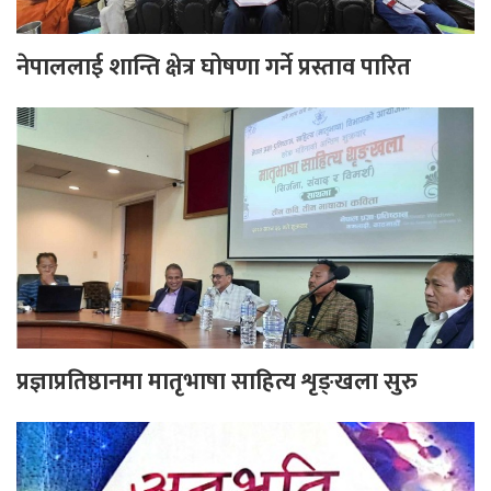
नेपाललाई शान्ति क्षेत्र घोषणा गर्ने प्रस्ताव पारित
प्रज्ञाप्रतिष्ठानमा मातृभाषा साहित्य शृङ्खला सुरु