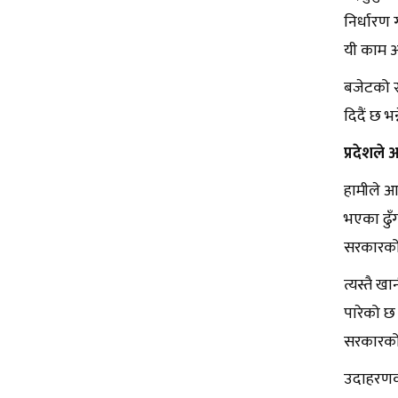
निर्धारण 
यी काम अ
बजेटको स्
दिदैं छ भन
प्रदेशले 
हामीले आम
भएका ढुँग
सरकारको 
त्यस्तै ख
पारेको छ 
सरकारको 
उदाहरणका