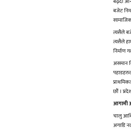
बढ्दो आन्
बजेट निर्
सामाजिक स
त्यसैले 
त्यसैले 
निर्माण ग
असमान वि
पहाडहरुल
प्राथमिक
छौं । प्र
आगामी आर
चालु आर्
अगाडि नल