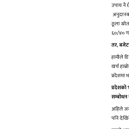
उपाय नै छै
अनुदानको 
ठूला स्रो
६०/४० गर
तर, बजेटक
हामीले डि
खर्च हाम्
प्रदेशमा 
प्रदेशको
सम्बोधन ग
अहिले जन
पनि देखिन