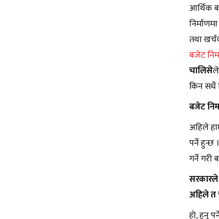
आर्थिक ब
निर्माणम
तथा खर्चक
बजेट निर्
चालिसे
ल
किन सधैं
बजेट निर्
अहिले हाम
पर्ने हुन
गर्ने गर
सरकारले 
अहिले त 
हो, हुनु 