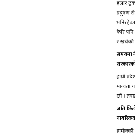
हजार ट्र
प्रदुषण र
भनिरहेका
फेरि पनि 
र खर्चको 
समयमा नै
सरकारक
हाम्रो प्
मान्यता ग
छौं । तप
जति छिटो 
नागरिकको
हामीकहाँ 