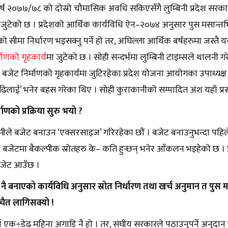
र्ष २०७७/७८ को दोस्रो चौमासिक अवधि सकिएसँगै लुम्बिनी प्रदेश सरका
ा जुटेको छ । प्रदेशको आर्थिक कार्यविधि ऐन–२०७४ अनुसार पुस मसान्तभित
ो सीमा निर्धारण भइसक्नु पर्ने हो तर, अघिल्ला आर्थिक बर्षहरुमा जस्तै 
माणको गृहकार्य
मा जुटेको छ । साेही सन्दर्भमा लुम्बिनी टाइम्सले थालनी ग
े बजेट निर्माणको गृहकार्यमा जुटिरहेका प्रदेश योजना आयोगका उपाध्यक्ष
 ढिलाई’ भनेर बहस गरेका थिए । सोही कुराकानीको सम्पादित अंश यहाँ प्र
माणको प्रक्रिया सुरु भयो ?
ीले बजेट बनाउन ‘एक्सरसाइज’ गरिरहेका छौं । बजेट बनाउनुभन्दा पहिले स्
्छ । बजेटमा बैकल्पीक स्रोतहरु के– कति हुन्छन् भनेर आँकलन भइहेको छ । प
ी बजेट आउँछ ।
नै बनाएको कार्यविधि अनुसार स्रोत निर्धारण तथा खर्च अनुमान त पुस मस
चैत लागिसक्यो !
पर्ने एक÷डेढ महिना अगाडि नै हो । तर, संघीय सरकारले पठाउनुपर्ने अनुद