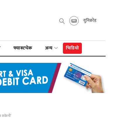
युनिकोड
ा
फ्याक्टचेक
अन्य
भिडियो
्न सकेनौं’