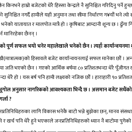
न किनभने हाम्रो बजेटको धेरै हिस्सा केन्द्रले नै सुनिश्चित गरिदिनु पर्ने हुन्
सुनिश्चित नगर्दै हामीले यहाँ अनुमान तथा सीमा निर्धारण ग¥यौं भने त्यो 
त भनेको यातायात र मालपोत मात्रै हो । कृषिबाट आम्दानी शून्य छ । ढुँगा 
्न मानिरहेका छैनन् ।
ो पूर्ण सफल भयो भनेर महालेखाले भनेको छैन । त्यहाँ कार्यान्वयनमा थु
ग्री(मात्रात्मक)को हिसावले बजेट कार्यान्वयनलाई सफल मानेका छौं । अन्य
रोमा जति भएको छैन । गएको आर्थिक बर्षमा ८० प्रतिशतभन्दा धेरै पूँजीगत
भन्दा धेरै हो । यस बर्ष पनि हामी लक्ष्यको नजिक छौं । हाराहारी ९० प्रतिशत 
 भूगोल अनुसार नागरिकको आवश्यकता भिन्दै छ । असमान बजेट सधैंको 
र्ला ?
प्रतिनिधिहरुका लागि विकास भनेकै बाटो भन्ने बुझेका छन्, मानव सं
े र खर्च पनि धेरै हुने भएकाले जनप्रतिनिधिहरुको ध्यान नै बाटोमा पुगेक