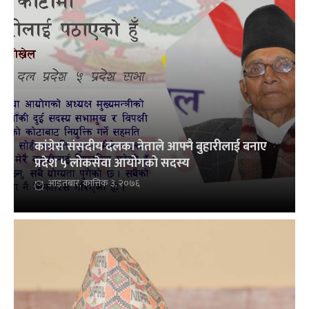
कांग्रेस संसदीय दलका नेताले आफ्नै बुहारीलाई बनाए
प्रदेश ५ लोकसेवा आयोगको सदस्य
आइतबार, कात्तिक ३, २०७६