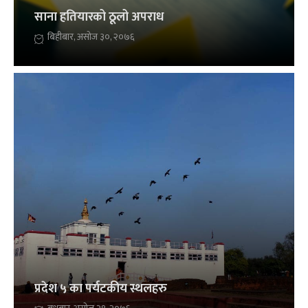
साना हतियारको ठूलो अपराध
बिहीबार, असोज ३०, २०७६
प्रदेश ५ का पर्यटकीय स्थलहरु