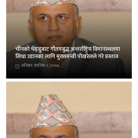
चीनको चेङ्दुबाट गाैतमबुद्ध अन्तर्राष्ट्रिय विमानस्थलमा
सिधा उडानका लागि मुख्यमन्त्री पोखरेलले गरे प्रस्ताव
शनिबार, कात्तिक २, २०७६