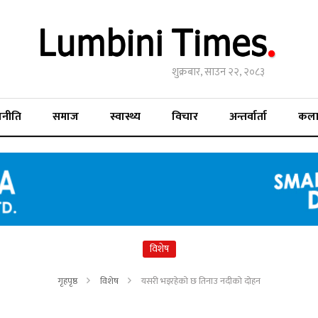
शुक्रबार, साउन २२, २०८३
जनीति
समाज
स्वास्थ्य
विचार
अन्तर्वार्ता
कल
विशेष
गृहपृष्ठ
विशेष
यसरी भइरहेको छ तिनाउ नदीको दोहन