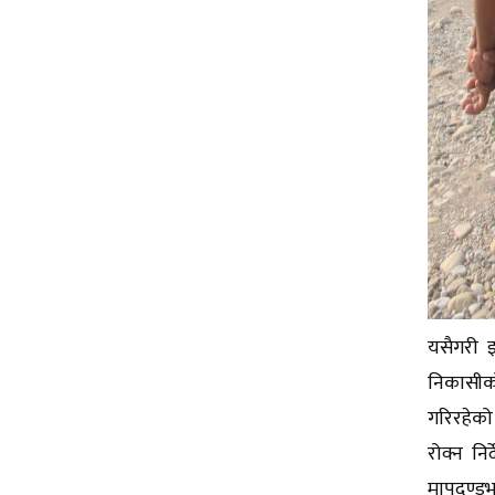
यसैगरी इ
निकासीको
गरिरहेको
रोक्न नि
मापदण्डभ