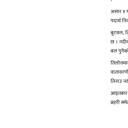
असार १ ग
पदार्थ न
बुटवल, त
छ । नदी
बल पुगेक
तिलोत्तम
वातावरणी
तिनाउ नद
आइतबार ब
प्रहरी स