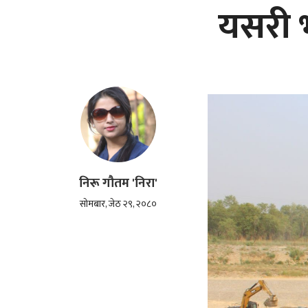
यसरी 
निरू गौतम 'निरा'
सोमबार, जेठ २९, २०८०