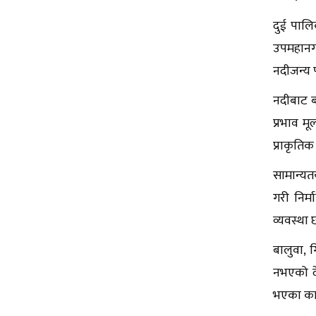
दुई पाल
उपमहानगर
नदीजन्य 
नदीबाट ब
प्रभाव म
प्राकृतिक
सामान्यत
गरी निर्
व्यवस्था
बालुवा, 
नभएको दे
भएका कार