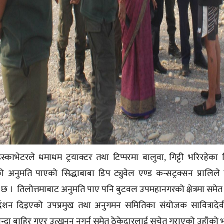
स्काभेटरले धमाधम ट्रयाक्टर तथा टिप्परमा बालुवा, गिट्टी भरिरहेका 
 अनुमति पाएको सिद्धाबाबा डिप ट्युवेल एण्ड कन्सट्रक्सन प्रालिले ति
 छ । तिलोत्तमाबाट अनुमति पाए पनि बुटवल उपमहानगरको क्षेत्रमा समेत
र्देशन दिइएको उपप्रमुख तथा अनुगमन समितिका संयोजक सावित्रादेव
न्दा बाहिर गएर उत्खनन् नगर्न समेत ठेकेदारलाई सचेत गराएको उहाँको 