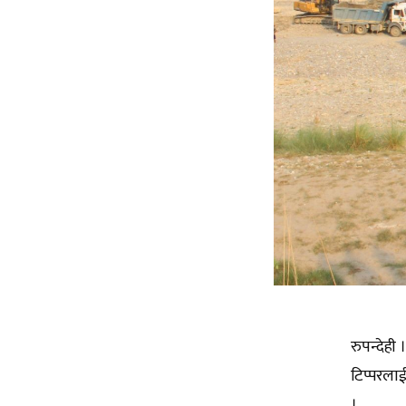
रुपन्देही
टिप्परला
।