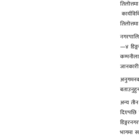
तिलोत्तम
कार्यविध
तिलोत्त
नगरपालिका
—४ डिङ्गर
कम्पनीला
जानकारी 
अनुगमनका
बताउनुहु
अन्य तीन
दिएपछि प
डिङ्गरनग
भागमा सम