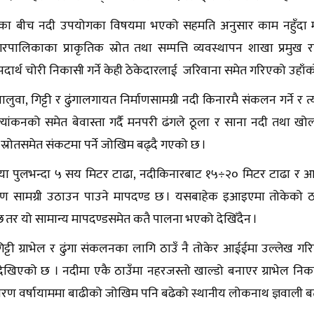
िका बीच नदी उपयोगका विषयमा भएको सहमति अनुसार काम नहुँदा
पालिकाका प्राकृतिक स्रोत तथा सम्पत्ति व्यवस्थापन शाखा प्रमुख र
पदार्थ चोरी निकासी गर्ने केही ठेकेदारलाई जरिवाना समेत गरिएको उहाँ
ालुवा, गिट्टी र ढुंगालगायत निर्माणसामग्री नदी किनारमै संकलन गर्ने 
ूल्यांकनको समेत बेवास्ता गर्दै मनपरी ढंगले ठूला र साना नदी तथा 
 स्रोतसमेत संकटमा पर्ने जोखिम बढ्दै गएको छ ।
या पुलभन्दा ५ सय मिटर टाढा, नदीकिनारबाट १५÷२० मिटर टाढा र आधा 
माण सामग्री उठाउन पाउने मापदण्ड छ । यसबाहेक इआइएमा तोकेको ठाउ
 छ तर यो सामान्य मापदण्डसमेत कतै पालना भएको देखिँदैन ।
गिट्टी ग्राभेल र ढुंगा संकलनका लागि ठाउँ नै तोकेर आईईमा उल्लेख
खिएको छ । नदीमा एकै ठाउँमा नहरजस्तो खाल्डो बनाएर ग्राभेल न
ण वर्षायाममा बाढीको जोखिम पनि बढेको स्थानीय लोकनाथ ज्ञवाली बता