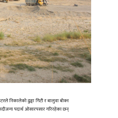
भेटरले निकालेको ढुङ्गा गिटी र बालुवा बोक्न
ले नदीजन्य पदार्थ ओसारपसार गरिरहेका छन्