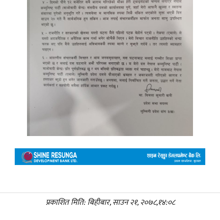
प्रकाशित मिति: बिहीबार, साउन २१, २०७८,१४:०८