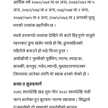
आर्थिक वर्ष २०७०/०७१ मा ११ जना, २०७१/०७२ मा ५
जना, २०७२/०७३ मा ४ जना, ०७३/०७४ मा २ जना,
२०७४/०७५ मा ४ जना, २०७५/०७६ मा ३ जनाको मृत्यु
भएको तथ्यांक प्रहरीसँग छ ।
यस्तो डरलाग्दो तथ्यांक देखिने यो बाटो हिड्नुपरे यात्रुले
पहराबाट ढुंगा खसेर च्याप्ने हो कि, ढुंगासहितको
पहिरोले बगाउने हो भन्ने चिन्ता हुन्छ ।
अर्घाखाँची र गुल्मीको पूर्वीभेग, पाल्पा, स्याङ्जा,
कास्की, वाग्लुङ, पर्वत, म्याग्दी, मुस्ताङलगायतका
जिल्लामा जानेका लागि यो सडक डरको पोको हो ।
बन्ला त सुरुङमार्ग
२०१८ सालदेखि खन्न शुरु गरेर २०२८ सालदेखि गाडी
चल्न थालेका हुन् बुटवल–पाल्पा सडकमा । सिद्धार्थ
राजमार्गको यो खण्डको रुपन्देहीको बुटवल