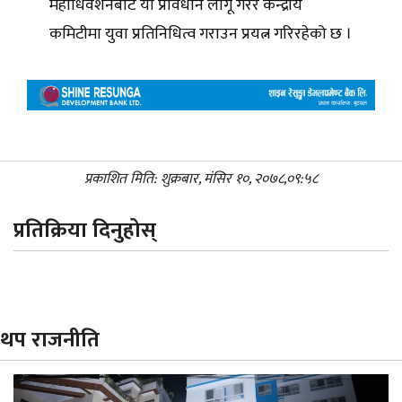
महाधिवेशनबाट यो प्रावधान लागू गरेर केन्द्रीय
कमिटीमा युवा प्रतिनिधित्व गराउन प्रयत्न गरिरहेको छ ।
प्रकाशित मिति: शुक्रबार, मंसिर १०, २०७८,०९:५८
प्रतिक्रिया दिनुहोस्
थप राजनीति