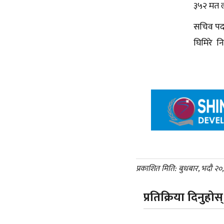
३५२ मत ल
सचिव पदम
घिमिरे न
प्रकाशित मिति: बुधबार, भदौ २
प्रतिक्रिया दिनुहोस्