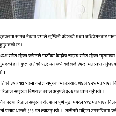
ुटवलमा सम्पन्न नेकपा एमाले लुम्बिनी प्रदेशको प्रथम अधिवेशनबाट पाल्
 हुनुभएको छ ।
ध्यक्ष समेत रहेका कंडेलले पार्टीका केन्द्रीय सदस्य समेत रहेका प्युठान
्नुभएको हो । कुल खसेको ९६५ मत मध्ये कंडेलले ४७९ मत प्राप्त गर्नु
यो ।
मितिको उपाध्यक्ष पदमा कंडेल समुहका भोजप्रसाद श्रेष्ठले ४५५ मत पाएर
्द्धी रिजाल समुहका बिश्वराज बराल अनुपले ३०६ मत प्राप्त गर्नुभयो ।
व पदमा रिजाल समुहका रोल्पाका पुर्ण बुढा मगरले ४१८ मत पाएर बिजयी हुन
दुर्गा प्रसाद थारुले ३९३ मत ल्याउनुभयो । त्यसैगरी महिला उपसचिवमा क