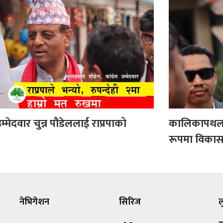
 उम्मेदवार चुन्न पौडेललाई राप्रपाको
कालिकापथलाई 
रूपमा विकास गर
नेभिगेशन
सिरिज
ल