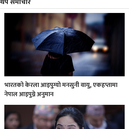
थप समाचार
भारतको केरला आइपुग्यो मनसुनी वायु, एकहप्तामा
नेपाल आइपुग्ने अनुमान