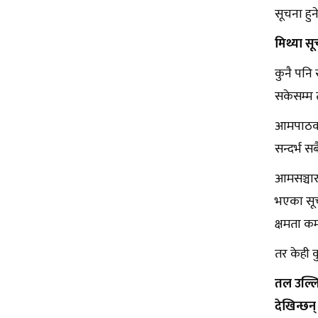
सूचना हुन
मिथ्या सू
कुनै पनि 
सकेसम्म त
आमपाठकका 
सन्दर्भ सब
आमसञ्चार
भएका सूचन
क्षमता क
तर केही क
तल उल्लिख
देखिन्छन् 