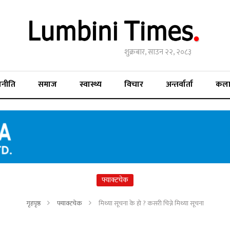
शुक्रबार, साउन २२, २०८३
जनीति
समाज
स्वास्थ्य
विचार
अन्तर्वार्ता
कल
फ्याक्टचेक
गृहपृष्ठ
फ्याक्टचेक
मिथ्या सूचना के हो ? कसरी चिन्ने मिथ्या सूचना