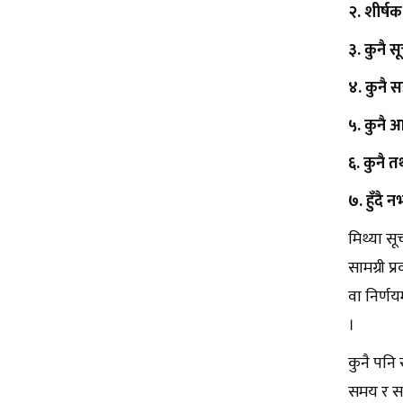
२. शीर्ष
३. कुनै स
४. कुनै 
५. कुनै आ
६. कुनै त
७. हुँदै 
मिथ्या स
सामग्री प
वा निर्णय
।
कुनै पनि 
समय र सन्द