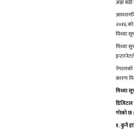
अझ बढी स
आमनागरिक
२०१६ को 
मिथ्या स
मिथ्या सू
इन्टरनेट
नेपालको प
कारण मिथ
मिथ्या स
डिजिटल य
गरेको छ 
१. कुनै ह