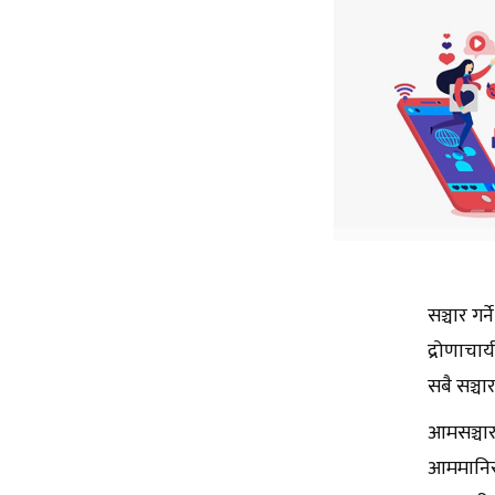
सञ्चार गर
द्रोणाचार
सबै सञ्च
आमसञ्चार
आममानिसल