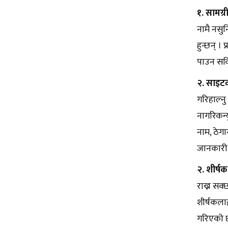
१. सामग्
नामै नसुन
हुन्छन् ।
पाउन सकि
२. साइटक
गरिहाल्नु
नागरिकन्
नाम, ठेगा
जानकारी 
२. शीर्षक
राख्न सक्
शीर्षकलाई
गरिएको छ 