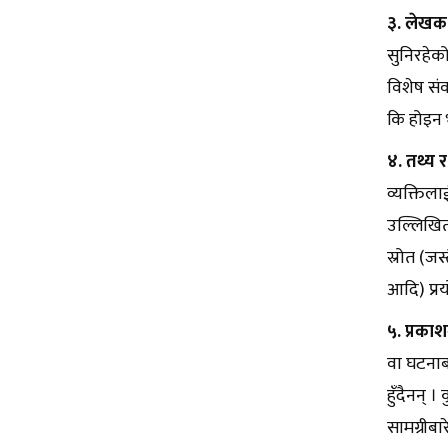
३. लेखक 
सुनिरहेको
विशेष संव
कि होइन 
४. तथ्य र
व्यक्तिला
उल्लिखित
स्रोत (जस
आदि) प्रय
५. प्रका
वा घटनाबा
हुँदैनन् 
सामग्रीब